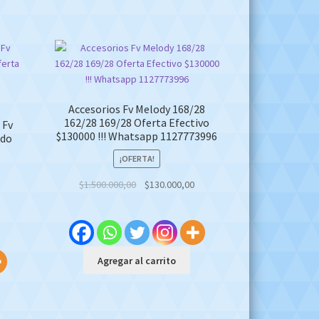
Accesorios Fv Melody 168/28
162/28 169/28 Oferta Efectivo
 Fv
$130000 !!! Whatsapp 1127773996
ado
¡OFERTA!
Original
Current
$
1.500.000,00
$
130.000,00
price
price
urrent
was:
is:
rice
$1.500.000,00.
$130.000,00.
:
450.000,00.
Agregar al carrito