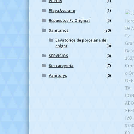
Piletas
(1)
Playa&verano
(1)
Repuestos Fv Original
(5)
Sanitarios
(80)
Lavatorios de porcelana de
colgar
(0)
SERVICIOS
(0)
Sin caregoría
(7)
Vanitorys
(0)