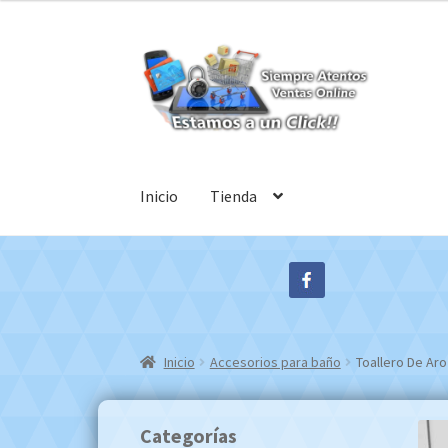
Ir
Ir
a
al
la
contenido
navegación
Inicio
Tienda
Inicio
Accesorios para baño
Toallero De Ar
Categorías