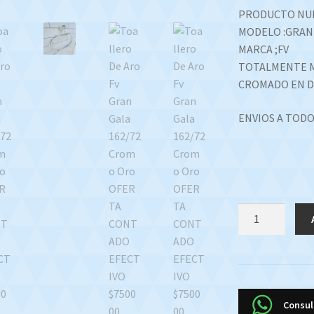
PRODUCTO NU
MODELO :GRAN
MARCA ;FV
TOTALMENTE 
CROMADO EN D
ENVIOS A TODO
Toallero
De
Aro
Fv
Gran
Gala
Consul