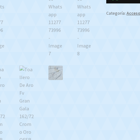
162/72
Cromo
Categoría:
Acceso
Oro
OFERTA
CONTADO
EFECTIVO
$750000
Whatsapp
1127773996
cantidad