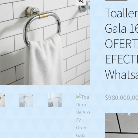
Toalle
🔍
Gala 1
OFERT
EFECT
Whats
$
980.000,0