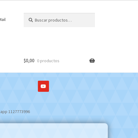
Buscar
Buscar
ail
por:
$
0,00
0 productos
sapp 1127773996