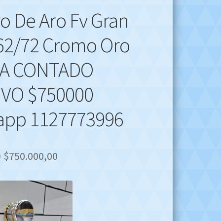
ro De Aro Fv Gran
62/72 Cromo Oro
A CONTADO
IVO $750000
app 1127773996
Original
Current
0
$
750.000,00
price
price
was:
is:
$980.000,00.
$750.000,00.