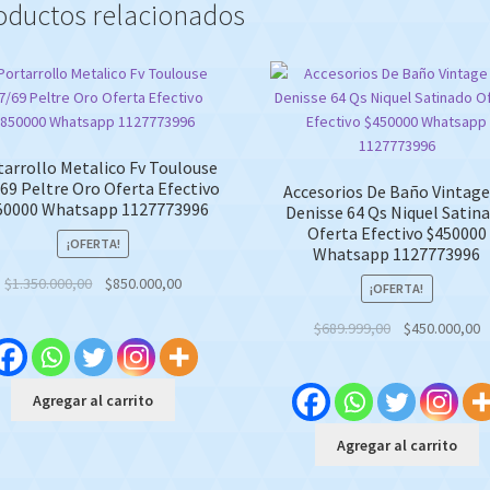
oductos relacionados
tarrollo Metalico Fv Toulouse
69 Peltre Oro Oferta Efectivo
Accesorios De Baño Vintage
50000 Whatsapp 1127773996
Denisse 64 Qs Niquel Satin
Oferta Efectivo $450000
¡OFERTA!
Whatsapp 1127773996
Original
Current
$
1.350.000,00
$
850.000,00
¡OFERTA!
price
price
Original
C
$
689.999,00
$
450.000,00
was:
is:
price
p
$1.350.000,00.
$850.000,00.
was:
is
$689.999,00.
$
Agregar al carrito
Agregar al carrito