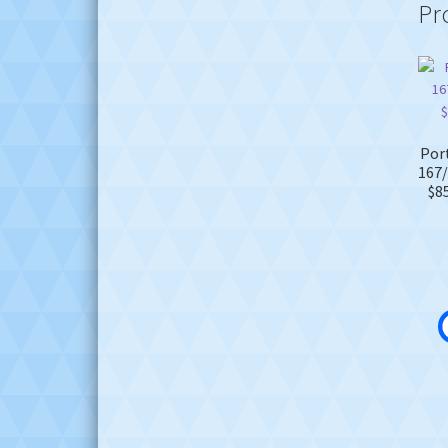
Pr
Por
167/
$8