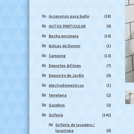
Accesorios para baño
(18)
AUTOS PARTICULAR
(0)
Bacha encimera
(10)
Bolsas de Dormir
(1)
Camping
(13)
Deportes &fitnes
(7)
Deposito de Jardin
(0)
electrodomesticos
(1)
ferreteria
(2)
Gazebos
(2)
Grifería
(142)
Grifería de lavadero /
lavarropa
(0)