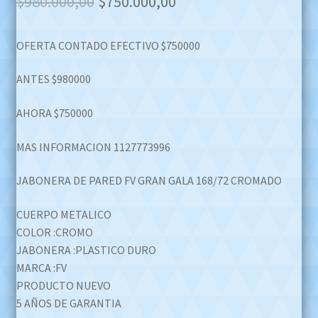
Original
Current
$
980.000,00
$
750.000,00
price
price
OFERTA CONTADO EFECTIVO $750000
was:
is:
$980.000,00.
$750.000,00.
ANTES $980000
AHORA $750000
MAS INFORMACION 1127773996
JABONERA DE PARED FV GRAN GALA 168/72 CROMADO
CUERPO METALICO
COLOR :CROMO
JABONERA :PLASTICO DURO
MARCA :FV
PRODUCTO NUEVO
5 AÑOS DE GARANTIA