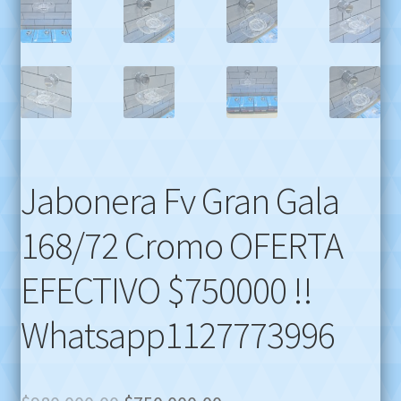
Jabonera Fv Gran Gala
168/72 Cromo OFERTA
EFECTIVO $750000 !!
Whatsapp1127773996