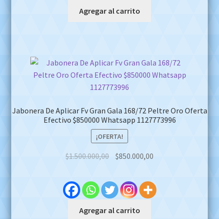
Agregar al carrito
Jabonera De Aplicar Fv Gran Gala 168/72 Peltre Oro Oferta
Efectivo $850000 Whatsapp 1127773996
¡OFERTA!
Original
Current
$
1.500.000,00
$
850.000,00
price
price
was:
is:
$1.500.000,00.
$850.000,00.
Agregar al carrito