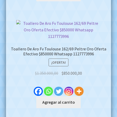
Toallero De Aro Fv Toulouse 162/69 Peltre Oro Oferta
Efectivo $850000 Whatsapp 1127773996
¡OFERTA!
Original
Current
$
1.350.000,00
$
850.000,00
price
price
was:
is:
$1.350.000,00.
$850.000,00.
Agregar al carrito