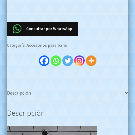
Gran
Gala
168/72
Cromo
Consultar por WhatsApp
OFERTA
EFECTIVO
Categoría:
Accesorios para baño
$750000
!!
Whatsapp1127773996
cantidad
Descripción
Descripción