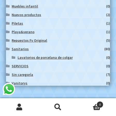
Muebles infantil
(0)
Nuevos productos
(2)
Piletas
(1)
Playa&verano
(1)
Repuestos Fv Original
(5)
Sanitarios
(80)
Lavatorios de porcelana de colgar
(0)
SERVICIOS
(0)
Sin caregoría
(7)
Vanitorys
(0)
0
Contacto
Buscar
Buscar