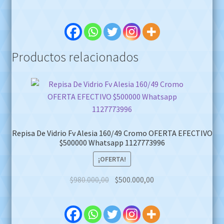
Productos relacionados
Repisa De Vidrio Fv Alesia 160/49 Cromo OFERTA EFECTIVO
$500000 Whatsapp 1127773996
¡OFERTA!
Original
Current
$
980.000,00
$
500.000,00
price
price
was:
is:
$980.000,00.
$500.000,00.