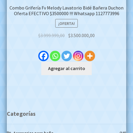
Combo Grifería Fv Melody Lavatorio Bidé Bañera Duchon
Oferta EFECTIVO $3500000 !!! Whatsapp 1127773996
¡OFERTA!
Original
Current
$
3.999.999,00
$
3.500.000,00
price
price
was:
is:
$3.999.999,00.
$3.500.000,00.
Agregar al carrito
Categorías