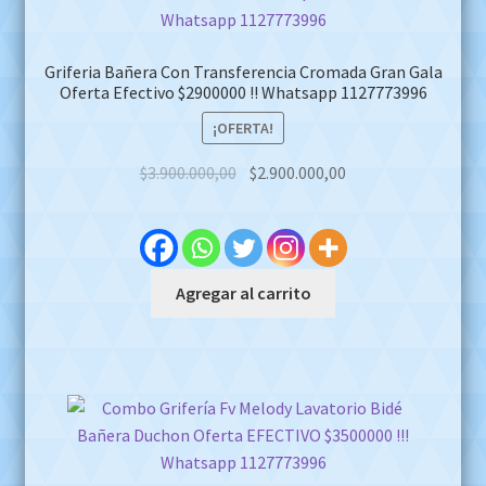
Griferia Bañera Con Transferencia Cromada Gran Gala
Oferta Efectivo $2900000 !! Whatsapp 1127773996
¡OFERTA!
Original
Current
$
3.900.000,00
$
2.900.000,00
price
price
was:
is:
$3.900.000,00.
$2.900.000,00.
Agregar al carrito