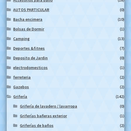
Accesorios para baño
(18)
AUTOS PARTICULAR
(0)
Bacha encimera
(10)
Bolsas de Dormir
(1)
Camping
(13)
Deportes &fitnes
(7)
Deposito de Jardin
(0)
electrodomesticos
(1)
ferreteria
(2)
Gazebos
(2)
Grifería
(142)
Grifería de lavadero / lavarropa
(0)
Griferías bañeras exterior
(1)
Griferías de baños
(2)