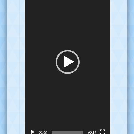
video
00:00
00:19