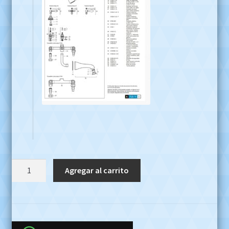
Juego
Agregar al carrito
Baño
Griferías
Fv
Veracruz
47