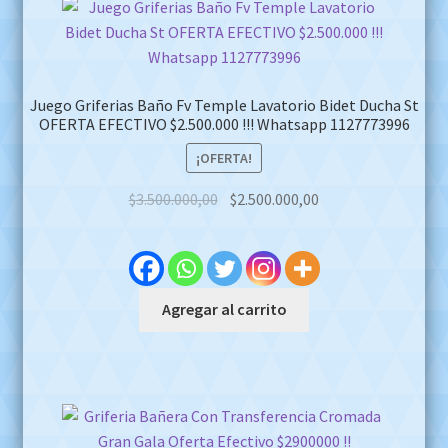
Juego Griferias Baño Fv Temple Lavatorio Bidet Ducha St
OFERTA EFECTIVO $2.500.000 !!! Whatsapp 1127773996
¡OFERTA!
Original
Current
$
3.500.000,00
$
2.500.000,00
price
price
was:
is:
$3.500.000,00.
$2.500.000,00.
Agregar al carrito