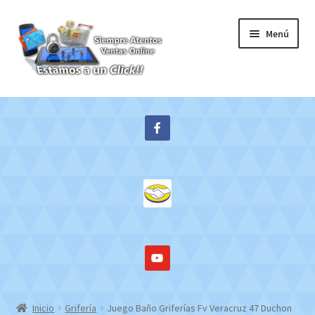
Ir
Ir
Menú
a
al
la
contenido
navegación
Inicio
Expandi
Tienda
el
menú
Contacto
hijo
Mi cuenta
WebMail
Inicio
Grifería
Juego Baño Griferías Fv Veracruz 47 Duchon