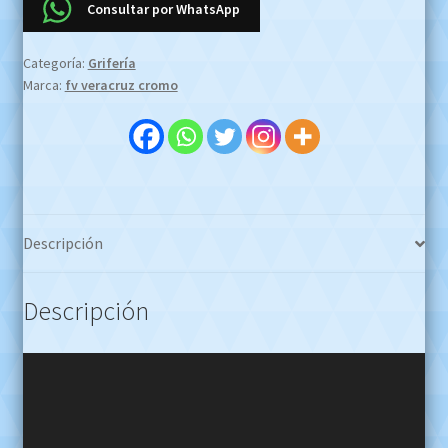
Consultar por WhatsApp
Duchon
Metálicas
Categoría:
Grifería
OFERTA
Marca:
fv veracruz cromo
EFECTIVO
$7.500.000
!!WHATSAPP
1127773996
cantidad
Descripción
Descripción
Reproductor
de
video