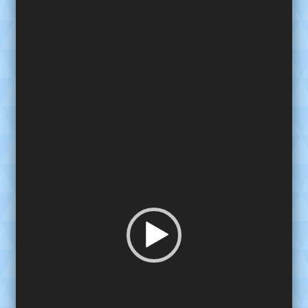
de
video