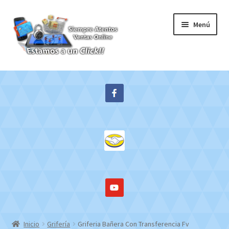
Ir
Ir
Menú
a
al
la
contenido
navegación
Inicio
Expandi
Tienda
el
menú
Contacto
hijo
Mi cuenta
WebMail
Inicio
Grifería
Griferia Bañera Con Transferencia Fv