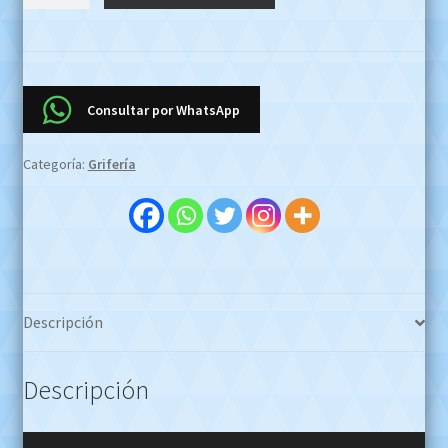
Bañera
Con
Transferencia
Fv
Veracruz
Consultar por WhatsApp
103/47
Cromo
Categoría:
Grifería
Oferta
Efectivo
$2.500.000
!!!WHATSAPP
1127773996
cantidad
Descripción
Descripción
Reproductor