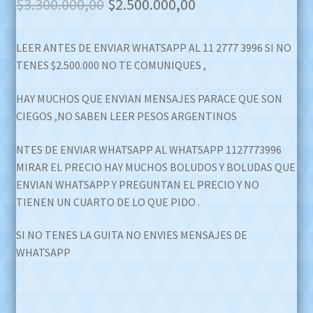
Original
Current
$
3.300.000,00
$
2.500.000,00
price
price
LEER ANTES DE ENVIAR WHATSAPP AL 11 2777 3996 SI NO
was:
is:
TENES $2.500.000 NO TE COMUNIQUES ,
$3.300.000,00.
$2.500.000,00.
HAY MUCHOS QUE ENVIAN MENSAJES PARACE QUE SON
CIEGOS ,NO SABEN LEER PESOS ARGENTINOS
NTES DE ENVIAR WHATSAPP AL WHATSAPP 1127773996
MIRAR EL PRECIO HAY MUCHOS BOLUDOS Y BOLUDAS QUE
ENVIAN WHATSAPP Y PREGUNTAN EL PRECIO Y NO
TIENEN UN CUARTO DE LO QUE PIDO .
SI NO TENES LA GUITA NO ENVIES MENSAJES DE
WHATSAPP