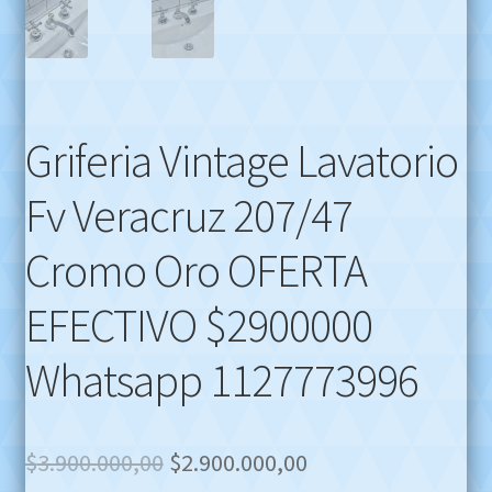
Griferia Vintage Lavatorio
Fv Veracruz 207/47
Cromo Oro OFERTA
EFECTIVO $2900000
Whatsapp 1127773996
Original
Current
$
3.900.000,00
$
2.900.000,00