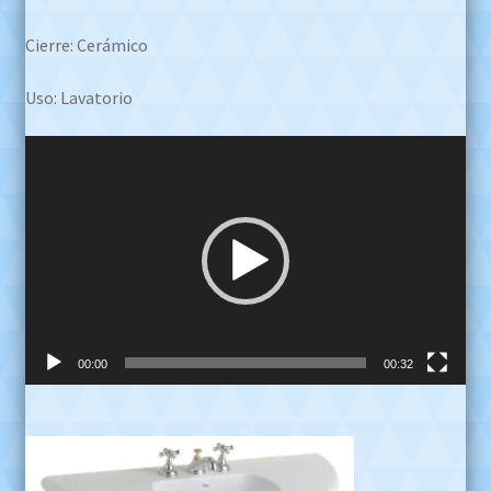
Cierre: Cerámico
Uso: Lavatorio
Reproductor
de
video
00:00
00:32