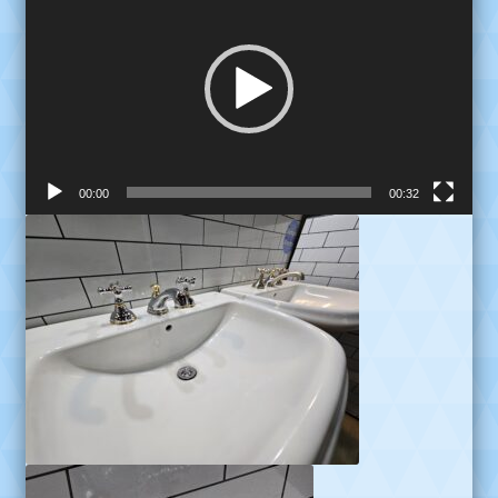
de
video
00:00
00:32