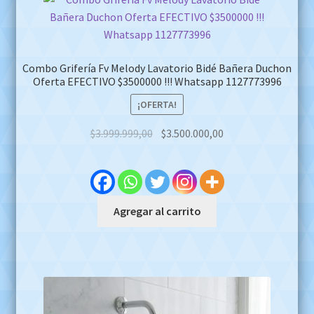
Combo Grifería Fv Melody Lavatorio Bidé Bañera Duchon
Oferta EFECTIVO $3500000 !!! Whatsapp 1127773996
¡OFERTA!
Original
Current
$
3.999.999,00
$
3.500.000,00
price
price
was:
is:
$3.999.999,00.
$3.500.000,00.
Agregar al carrito