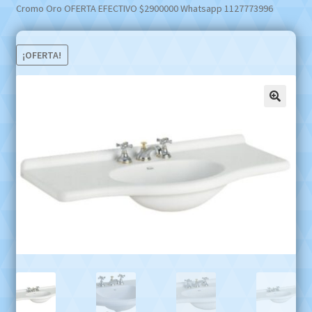
Cromo Oro OFERTA EFECTIVO $2900000 Whatsapp 1127773996
¡OFERTA!
🔍