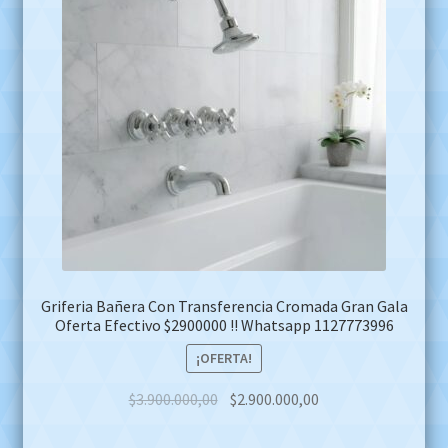
Griferia Bañera Con Transferencia Cromada Gran Gala
Oferta Efectivo $2900000 !! Whatsapp 1127773996
¡OFERTA!
Original
Current
$
3.900.000,00
$
2.900.000,00
price
price