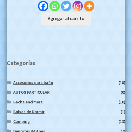
was:
is:
$3.900.000,00.
$2.900.000,00.
Agregar al carrito
Categorías
Accesorios para baño
(18)
AUTOS PARTICULAR
(0)
Bacha encimera
(10)
Bolsas de Dormir
(1)
Camping
(13)
Deportes &fitnes
(7)