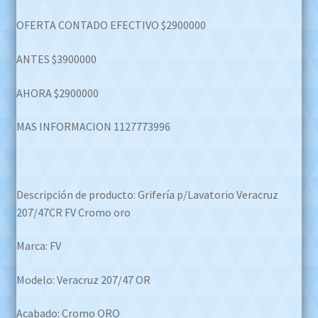
price
price
OFERTA CONTADO EFECTIVO $2900000
was:
is:
$3.900.000,00.
$2.900.000,00.
ANTES $3900000
AHORA $2900000
MAS INFORMACION 1127773996
Descripción de producto: Grifería p/Lavatorio Veracruz
207/47CR FV Cromo oro
Marca: FV
Modelo: Veracruz 207/47 OR
Acabado: Cromo ORO