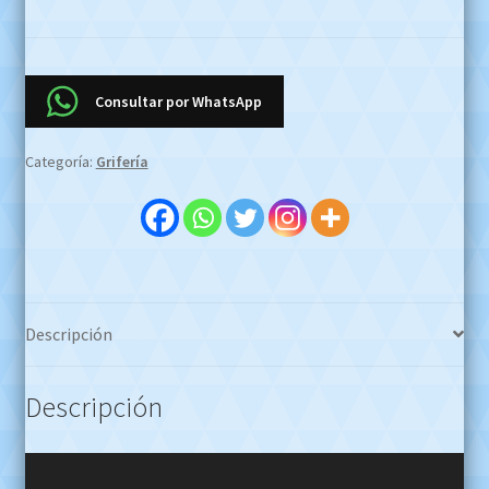
Lavatorio
Fv
Veracruz
207/47
Consultar por WhatsApp
Cromo
Oro
Categoría:
Grifería
OFERTA
EFECTIVO
$2900000
Whatsapp
1127773996
cantidad
Descripción
Descripción
Reproductor