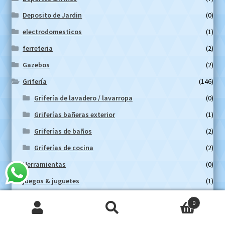
Deposito de Jardin
(0)
electrodomesticos
(1)
ferreteria
(2)
Gazebos
(2)
Grifería
(146)
Grifería de lavadero / lavarropa
(0)
Griferías bañeras exterior
(1)
Griferías de baños
(2)
Griferías de cocina
(2)
Herramientas
(0)
juegos & juguetes
(1)
La tienda
(3)
0
Lavamanos
(0)
Buscar
Buscar