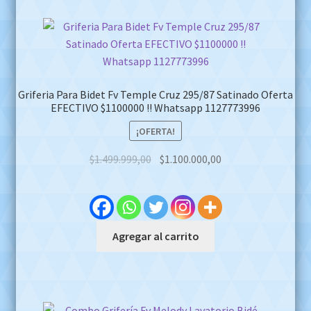
Griferia Para Bidet Fv Temple Cruz 295/87 Satinado Oferta
EFECTIVO $1100000 !! Whatsapp 1127773996
¡OFERTA!
Original
Current
$
1.499.999,00
$
1.100.000,00
price
price
was:
is:
$1.499.999,00.
$1.100.000,00.
Agregar al carrito