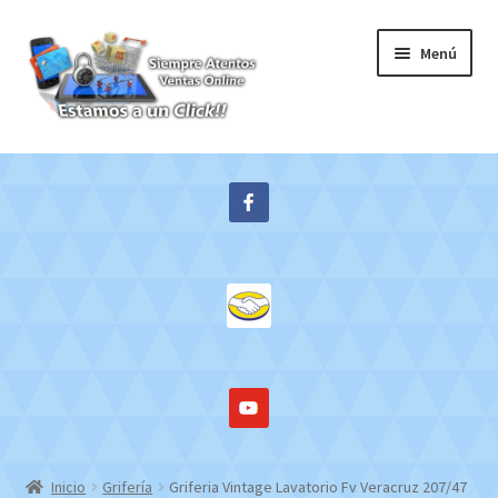
Ir
Ir
Menú
a
al
la
contenido
navegación
Inicio
Expandi
Tienda
el
menú
Contacto
hijo
Mi cuenta
WebMail
Inicio
Grifería
Griferia Vintage Lavatorio Fv Veracruz 207/47