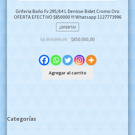
Griferia Baño Fv 295/64 L Denisse Bidet Cromo Oro
OFERTA EFECTIVO $850000 !!! Whatsapp 1127773996
¡OFERTA!
Original
Current
$
1.350.000,00
$
850.000,00
price
price
was:
is:
$1.350.000,00.
$850.000,00.
Agregar al carrito
Categorías