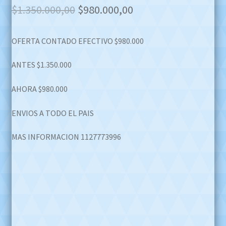
Original
Current
$
1.350.000,00
$
980.000,00
price
price
OFERTA CONTADO EFECTIVO $980.000
was:
is:
$1.350.000,00.
$980.000,00.
ANTES $1.350.000
AHORA $980.000
ENVIOS A TODO EL PAIS
MAS INFORMACION 1127773996