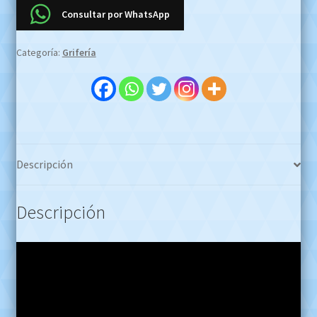
Satinado
Consultar por WhatsApp
OFERTA
CONTADO
Categoría:
Grifería
EFECTIVO
$980.000
!!!
Whatsapp
1127773996
cantidad
Descripción
Descripción
Reproductor
de
video