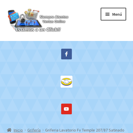
Ir
Ir
Menú
a
al
la
contenido
navegación
Inicio
Expandi
Tienda
el
menú
Contacto
hijo
Mi cuenta
WebMail
Inicio
Grifería
Griferia Lavatorio Fv Temple 207/87 Satinado