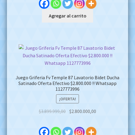
$1.500.000,00.
$980.000,00.
Agregar al carrito
Juego Griferia Fv Temple 87 Lavatorio Bidet Ducha
Satinado Oferta Efectivo $2.800.000 !! Whatsapp
1127773996
¡OFERTA!
Original
Current
$
3.899.999,00
$
2.800.000,00
price
price
was:
is:
$3.899.999,00.
$2.800.000,00.