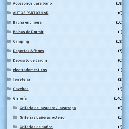
Accesorios para baño
(18)
AUTOS PARTICULAR
(0)
Bacha encimera
(10)
Bolsas de Dormir
(1)
Camping
(13)
Deportes &fitnes
(7)
Deposito de Jardin
(0)
electrodomesticos
(1)
ferreteria
(2)
Gazebos
(2)
Grifería
(146)
Grifería de lavadero / lavarropa
(0)
Griferías bañeras exterior
(1)
Griferías de baños
(2)