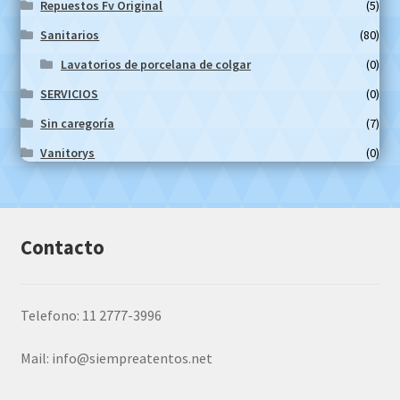
Repuestos Fv Original
(5)
Sanitarios
(80)
Lavatorios de porcelana de colgar
(0)
SERVICIOS
(0)
Sin caregoría
(7)
Vanitorys
(0)
Contacto
Telefono: 11 2777-3996
Mail:
info@siempreatentos.net