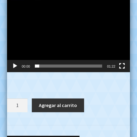
00:00
01:22
Griferia
Agregar al carrito
Lavatorio
Fv
Temple
207/87