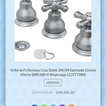
Griferia Fv Denisse Cruz Bidet 295/64 Satinado Cromo
Oferta $980.000 !!! Whatsapp 1127773996
¡OFERTA!
Original
Current
$
1.500.000,00
$
980.000,00
price
price
was:
is: