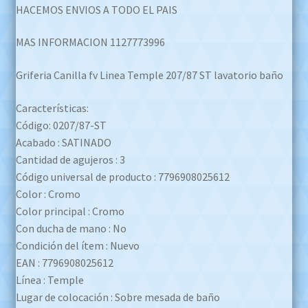
HACEMOS ENVIOS A TODO EL PAIS
MAS INFORMACION 1127773996
Griferia Canilla fv Linea Temple 207/87 ST lavatorio baño
Características:
Código: 0207/87-ST
Acabado : SATINADO
Cantidad de agujeros : 3
Código universal de producto : 7796908025612
Color : Cromo
Color principal : Cromo
Con ducha de mano : No
Condición del ítem : Nuevo
EAN : 7796908025612
Línea : Temple
Lugar de colocación : Sobre mesada de baño