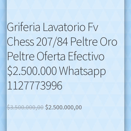
Griferia Lavatorio Fv
Chess 207/84 Peltre Oro
Peltre Oferta Efectivo
$2.500.000 Whatsapp
1127773996
Original
Current
$
3.500.000,00
$
2.500.000,00
price
price
was:
is: