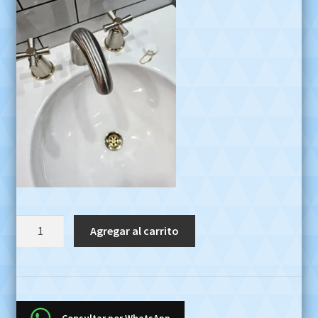
Griferia
Agregar al carrito
Lavatorio
Fv
Chess
207/84
Peltre