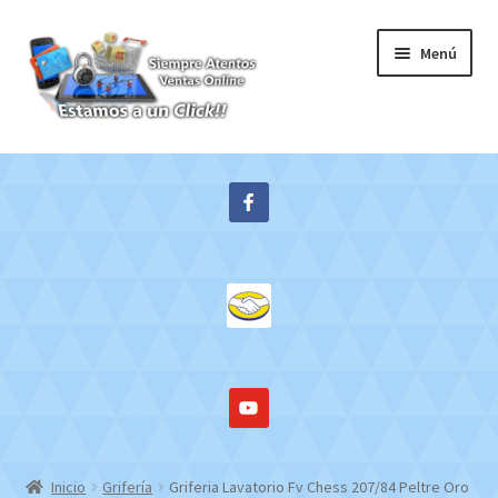
Ir
Ir
Menú
a
al
la
contenido
navegación
Inicio
Expandi
Tienda
el
menú
Contacto
hijo
Mi cuenta
WebMail
Inicio
Grifería
Griferia Lavatorio Fv Chess 207/84 Peltre Oro