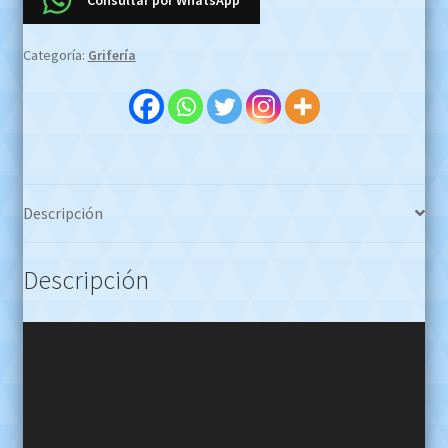
Consultar por WhatsApp
Oro
Peltre
Categoría:
Grifería
Oferta
Efectivo
$2.500.000
Whatsapp
1127773996
cantidad
Descripción
Descripción
Reproductor
de
video