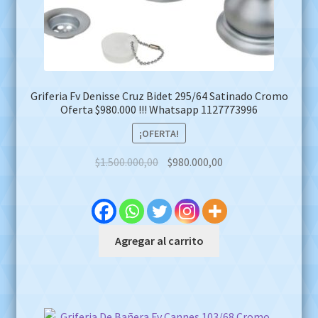
Griferia Fv Denisse Cruz Bidet 295/64 Satinado Cromo
Oferta $980.000 !!! Whatsapp 1127773996
¡OFERTA!
Original
Current
$
1.500.000,00
$
980.000,00
price
price
was:
is:
$1.500.000,00.
$980.000,00.
Agregar al carrito