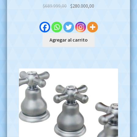
Original
Current
$
689.999,00
$
280.000,00
price
price
was:
is:
$689.999,00.
$280.000,00.
Agregar al carrito