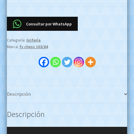
Bañera
Y
Ducha
Consultar por WhatsApp
0103/84
Oferta
Categoría:
Grifería
Efectivo
Marca:
fv chess 103/84
$850.000
!!!
WHATSAPP
1127773996
cantidad
Descripción
Descripción
Reproductor