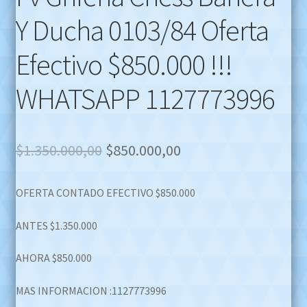
Y Ducha 0103/84 Oferta
Efectivo $850.000 !!!
WHATSAPP 1127773996
Original
Current
$
1.350.000,00
$
850.000,00
price
price
OFERTA CONTADO EFECTIVO $850.000
was:
is:
$1.350.000,00.
$850.000,00.
ANTES $1.350.000
AHORA $850.000
MAS INFORMACION :1127773996