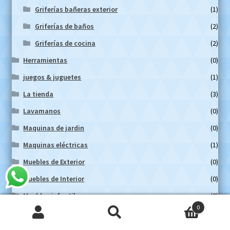
Griferías bañeras exterior
(1)
Griferías de baños
(2)
Griferías de cocina
(2)
Herramientas
(0)
juegos & juguetes
(1)
La tienda
(3)
Lavamanos
(0)
Maquinas de jardin
(0)
Maquinas eléctricas
(1)
Muebles de Exterior
(0)
Muebles de Interior
(0)
Muebles infantil
(0)
0
Nuevos productos
(2)
Buscar
Buscar
Piletas
(1)