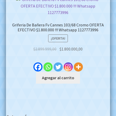
Griferia De Bañera Fv Cannes 103/68 Cromo OFERTA
EFECTIVO $1.800.000 !!! Whatsapp 1127773996
¡OFERTA!
Original
Current
$
2.899.999,00
$
1.800.000,00
price
price
was:
is:
$2.899.999,00.
$1.800.000,00.
Agregar al carrito