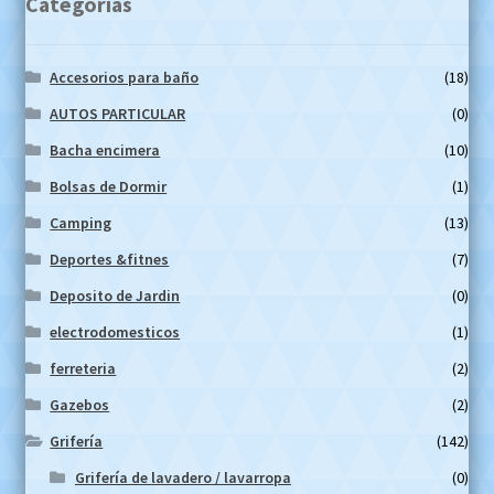
Categorías
Accesorios para baño
(18)
AUTOS PARTICULAR
(0)
Bacha encimera
(10)
Bolsas de Dormir
(1)
Camping
(13)
Deportes &fitnes
(7)
Deposito de Jardin
(0)
electrodomesticos
(1)
ferreteria
(2)
Gazebos
(2)
Grifería
(142)
Grifería de lavadero / lavarropa
(0)