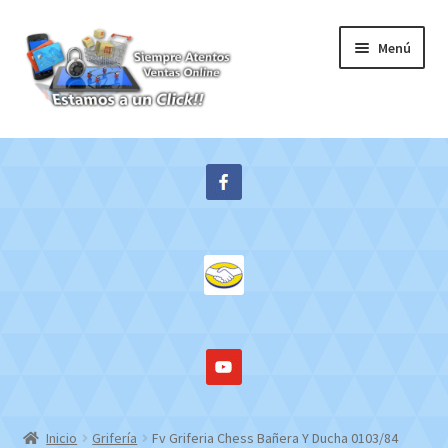
Ir
Ir
Menú
a
al
la
contenido
navegación
Inicio
Expandi
Tienda
el
menú
Contacto
hijo
Mi cuenta
WebMail
Inicio
Grifería
Fv Griferia Chess Bañera Y Ducha 0103/84