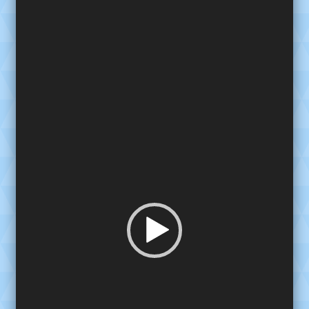
de
video