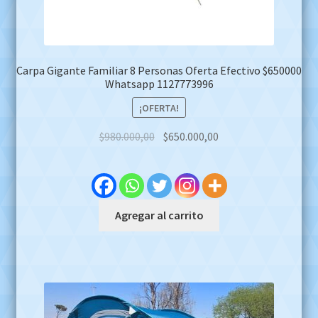
Carpa Gigante Familiar 8 Personas Oferta Efectivo $650000
Whatsapp 1127773996
¡OFERTA!
Original
Current
$
980.000,00
$
650.000,00
price
price
was:
is:
$980.000,00.
$650.000,00.
Agregar al carrito