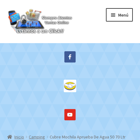
Ir
Ir
Menú
a
al
la
contenido
navegación
Inicio
Expandi
Tienda
el
menú
Contacto
hijo
Mi cuenta
WebMail
Inicio
Camping
Cubre Mochila Aprueba De Agua 50 70 Ltr