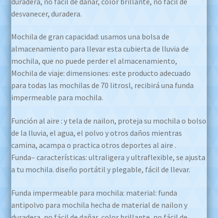
duradera, no fácil de dañar, color brillante, no fácil de
desvanecer, duradera.
Mochila de gran capacidad: usamos una bolsa de
almacenamiento para llevar esta cubierta de lluvia de
mochila, que no puede perder el almacenamiento,
Mochila de viaje: dimensiones: este producto adecuado
para todas las mochilas de 70 litrosl, recibirá una funda
impermeable para mochila.
Función al aire : y tela de nailon, proteja su mochila o bolso
de la lluvia, el agua, el polvo y otros daños mientras
camina, acampa o practica otros deportes al aire .
Funda– características: ultraligera y ultraflexible, se ajusta
a tu mochila. diseño portátil y plegable, fácil de llevar.
Funda impermeable para mochila: material: funda
antipolvo para mochila hecha de material de nailon y
duradera, no fácil de dañar, color brillante, no fácil de