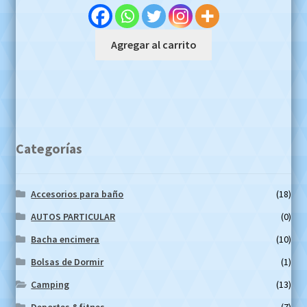
was:
is:
$1.899.999,00.
$1.350.000,00.
Agregar al carrito
Categorías
Accesorios para baño
(18)
AUTOS PARTICULAR
(0)
Bacha encimera
(10)
Bolsas de Dormir
(1)
Camping
(13)
Deportes &fitnes
(7)