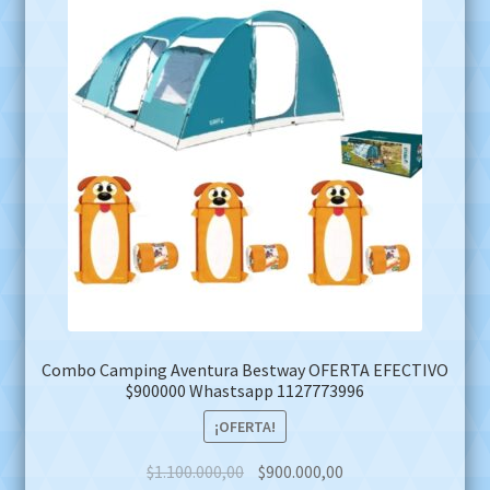
Combo Camping Aventura Bestway OFERTA EFECTIVO
$900000 Whastsapp 1127773996
¡OFERTA!
Original
Current
$
1.100.000,00
$
900.000,00