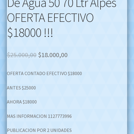
De Agua 50 70 Ltr Alpes
OFERTA EFECTIVO
$18000 !!!
Original
Current
$
25.000,00
$
18.000,00
price
price
OFERTA CONTADO EFECTIVO $18000
was:
is:
$25.000,00.
$18.000,00.
ANTES $25000
AHORA $18000
MAS INFORMACION 1127773996
PUBLICACION POR 2 UNIDADES