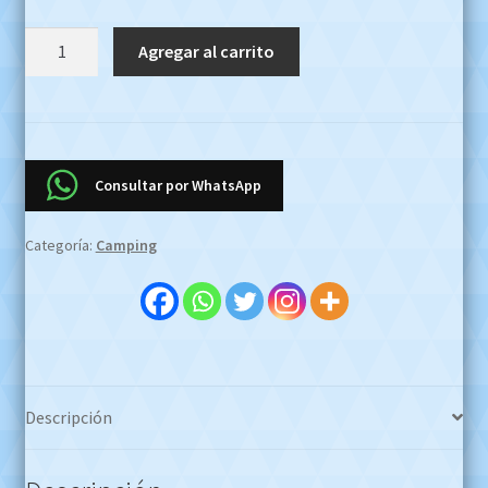
Cubre
Agregar al carrito
Mochila
Aprueba
De
Agua
50
Consultar por WhatsApp
70
Ltr
Categoría:
Camping
Alpes
OFERTA
EFECTIVO
$18000
!!!
cantidad
Descripción