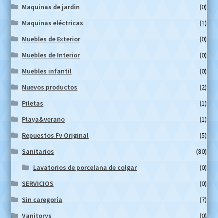
Maquinas de jardin
(0)
Maquinas eléctricas
(1)
Muebles de Exterior
(0)
Muebles de Interior
(0)
Muebles infantil
(0)
Nuevos productos
(2)
Piletas
(1)
Playa&verano
(1)
Repuestos Fv Original
(5)
Sanitarios
(80)
Lavatorios de porcelana de colgar
(0)
SERVICIOS
(0)
Sin caregoría
(7)
Vanitorys
(0)