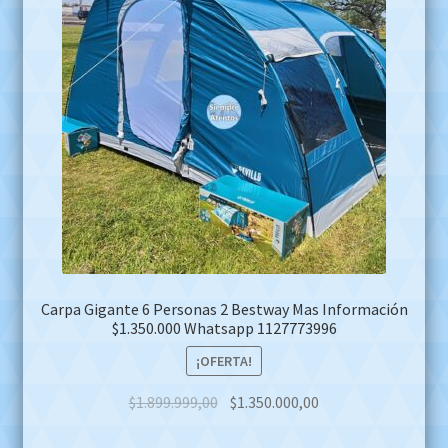
Carpa Gigante 6 Personas 2 Bestway Mas Información
$1.350.000 Whatsapp 1127773996
¡OFERTA!
Original
Current
$
1.899.999,00
$
1.350.000,00
price
price