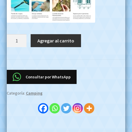
Carpa
Agregar al carrito
Iglu
Familiar
4
Personas
Bestway
Consultar por WhatsApp
OFERTA
EFECTIVO
Categoría:
Camping
$649999
Whatsapp
1127773996
cantidad