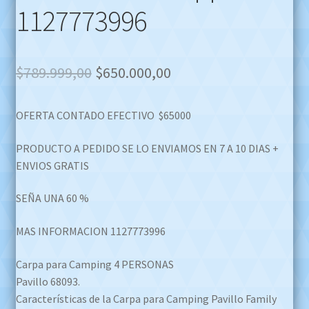
1127773996
Original
Current
$
789.999,00
$
650.000,00
price
price
OFERTA CONTADO EFECTIVO $65000
was:
is:
$789.999,00.
$650.000,00.
PRODUCTO A PEDIDO SE LO ENVIAMOS EN 7 A 10 DIAS +
ENVIOS GRATIS
SEÑA UNA 60 %
MAS INFORMACION 1127773996
Carpa para Camping 4 PERSONAS
Pavillo 68093.
Características de la Carpa para Camping Pavillo Family