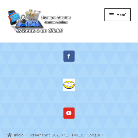
Ir
Ir
Menú
a
al
la
contenido
navegación
Inicio
Expandi
Tienda
el
menú
Contacto
hijo
Mi cuenta
WebMail
Inicio
Screenshot_20250711_140129_Google