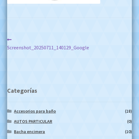
Navegación
Anterior:
Screenshot_20250711_140129_Google
de
entradas
Categorías
Accesorios para baño
(18)
AUTOS PARTICULAR
(0)
Bacha encimera
(10)