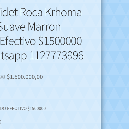
idet Roca Krhoma
Suave Marron
 Efectivo $1500000
atsapp 1127773996
Original
Current
00
$
1.500.000,00
price
price
was:
is:
$1.800.000,00.
$1.500.000,00.
DO EFECTIVO $1500000
9