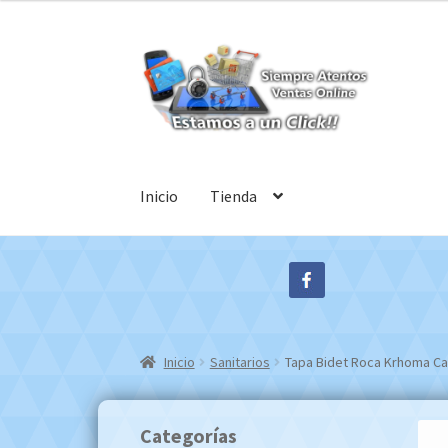
Ir
Ir
a
al
la
contenido
navegación
Inicio
Tienda
Inicio
Sanitarios
Tapa Bidet Roca Krhoma Ca
Categorías