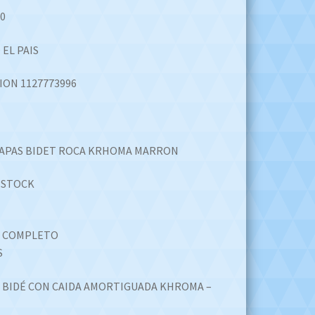
0
 EL PAIS
ION 1127773996
TAPAS BIDET ROCA KRHOMA MARRON
 STOCK
S COMPLETO
S
L BIDÉ CON CAIDA AMORTIGUADA KHROMA –