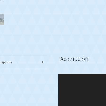
Whatsapp
1127773996
cantidad
Descripción
ripción
Reproductor
de
video