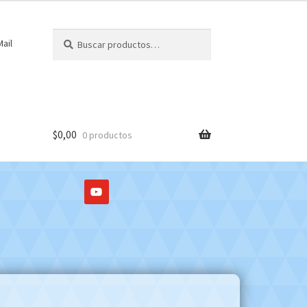
Buscar
Buscar
ail
por:
$
0,00
0 productos