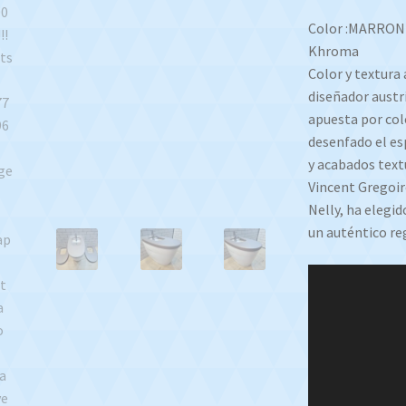
Color :MARRON
Khroma
Color y textura 
diseñador austr
apuesta por colo
desenfado el es
y acabados text
Vincent Gregoire
Nelly, ha elegi
un auténtico re
Reproductor
de
video