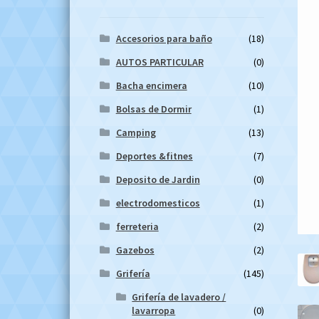
Accesorios para baño
(18)
AUTOS PARTICULAR
(0)
Bacha encimera
(10)
Bolsas de Dormir
(1)
Camping
(13)
Deportes &fitnes
(7)
Deposito de Jardin
(0)
electrodomesticos
(1)
ferreteria
(2)
Gazebos
(2)
Grifería
(145)
Grifería de lavadero /
lavarropa
(0)