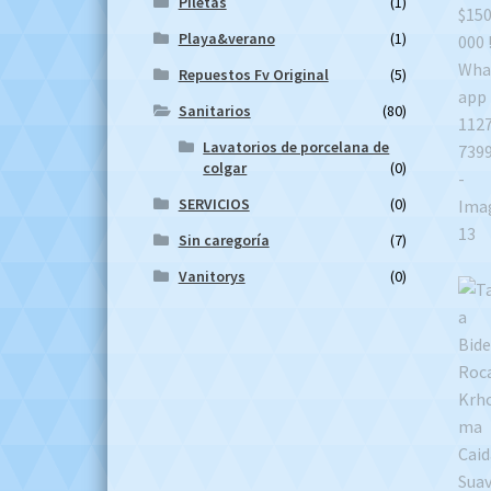
Piletas
(1)
Playa&verano
(1)
Repuestos Fv Original
(5)
Sanitarios
(80)
Lavatorios de porcelana de
colgar
(0)
SERVICIOS
(0)
Sin caregoría
(7)
Vanitorys
(0)