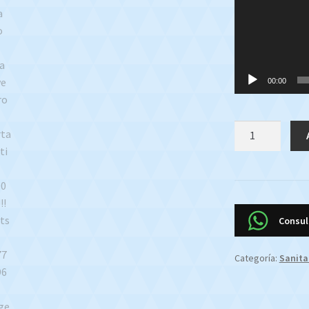
00:00
Tapa
Bidet
Roca
Krhoma
Caida
Suave
Consul
Marron
Oferta
Categoría:
Sanita
Efectivo
$1500000
!!!