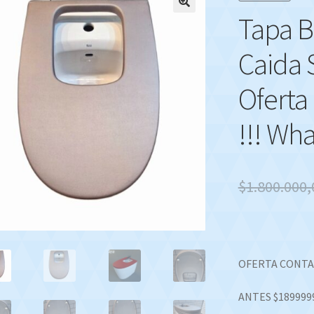
Tapa B
🔍
Caida 
Oferta
!!! Wh
$
1.800.000,
OFERTA CONTA
ANTES $189999