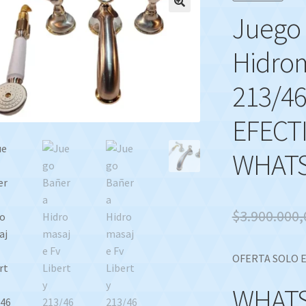
Juego
🔍
Hidrom
213/46
EFECTI
WHATS
$
3.900.000,
OFERTA SOLO E
WHATS