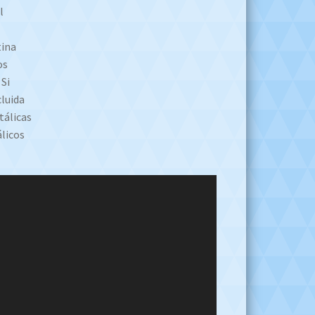
l
tina
os
 Si
cluida
tálicas
álicos