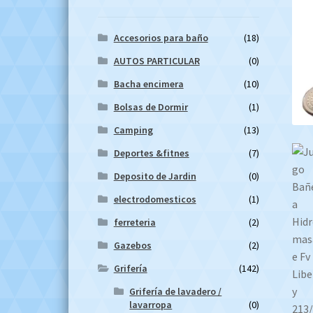
Accesorios para baño
(18)
AUTOS PARTICULAR
(0)
Bacha encimera
(10)
Bolsas de Dormir
(1)
Camping
(13)
Deportes &fitnes
(7)
Deposito de Jardin
(0)
electrodomesticos
(1)
ferreteria
(2)
Gazebos
(2)
Grifería
(142)
Grifería de lavadero /
lavarropa
(0)