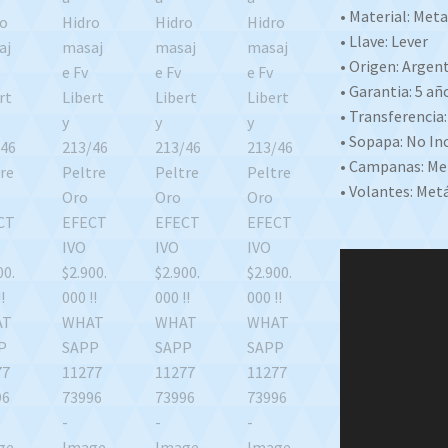
• Material: Meta
• Llave: Lever
• Origen: Argen
• Garantia: 5 añ
• Transferencia:
• Sopapa: No In
• Campanas: Me
• Volantes: Met
Reproductor
de
video