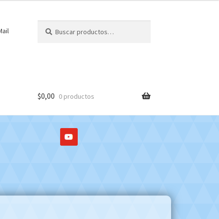
Buscar
Buscar
ail
por:
$
0,00
0 productos