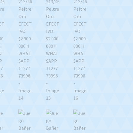
WHATSAPP
1127773996
cantidad