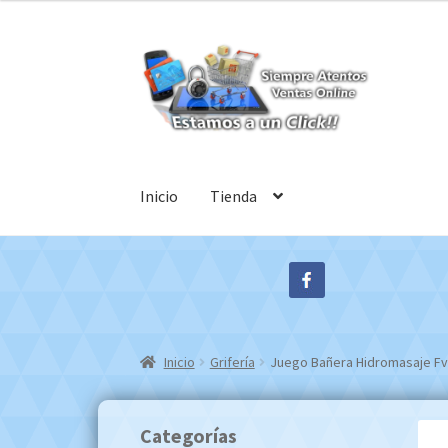
Ir
Ir
a
al
la
contenido
navegación
Inicio
Tienda
Inicio
Grifería
Juego Bañera Hidromasaje Fv 
Categorías