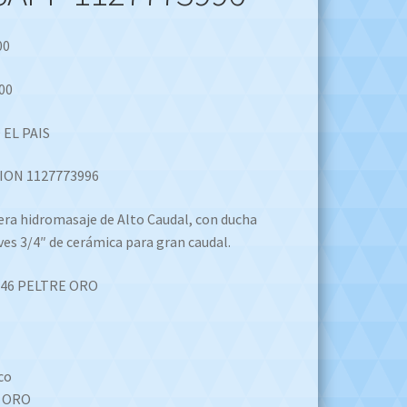
00
00
 EL PAIS
ION 1127773996
ra hidromasaje de Alto Caudal, con ducha
ves 3/4″ de cerámica para gran caudal.
3/46 PELTRE ORO
co
E ORO