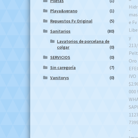
Piletas
(1)
Playa&verano
(1)
Repuestos Fv Original
(5)
Sanitarios
(80)
Lavatorios de porcelana de
colgar
(0)
SERVICIOS
(0)
Sin caregoría
(7)
Vanitorys
(0)