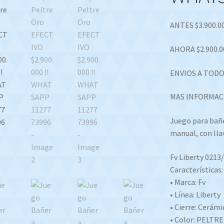
ANTES $3.900.0
AHORA $2.900.0
ENVIOS A TODO
MAS INFORMAC
Juego para bañe
manual, con lla
Fv Liberty 021
Características:
• Marca: Fv
• Línea: Liberty
• Cierre: Cerámi
• Color: PELTR