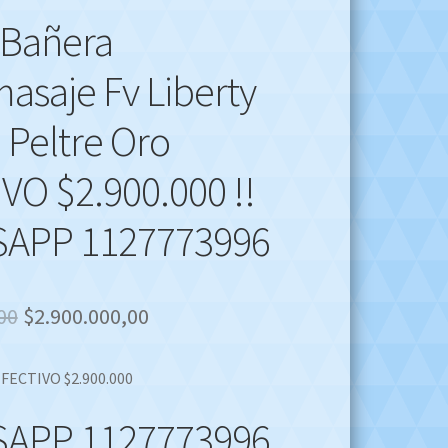
 Bañera
asaje Fv Liberty
 Peltre Oro
VO $2.900.000 !!
APP 1127773996
Original
Current
00
$
2.900.000,00
price
price
FECTIVO $2.900.000
was:
is:
$3.900.000,00.
$2.900.000,00.
APP 1127773996