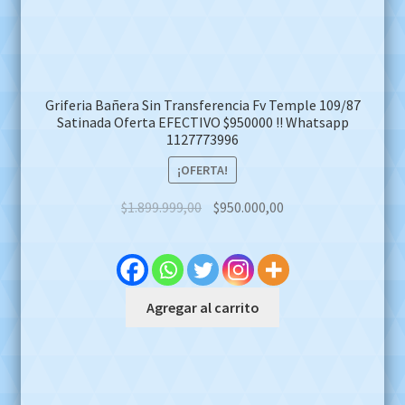
Categorías
Accesorios para baño
(18)
AUTOS PARTICULAR
(0)
Bacha encimera
(10)
Bolsas de Dormir
(1)
Camping
(13)
Deportes &fitnes
(7)
Deposito de Jardin
(0)
electrodomesticos
(1)
ferreteria
(2)
Gazebos
(2)
Grifería
(142)