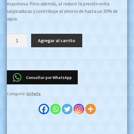
espumosa. Pero además, al reducir la presión evita
salpicaduras y contribuye al ahorro de hasta un 30% de
agua.
Juego
Agregar al carrito
Griferia
Fv
Temple
87
Lavatorio
Consultar por WhatsApp
Bidet
Ducha
Categoría:
Grifería
Satinado
Oferta
Efectivo
$2.800.000
!!