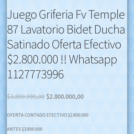
Juego Griferia Fv Temple
87 Lavatorio Bidet Ducha
Satinado Oferta Efectivo
$2.800.000 !! Whatsapp
1127773996
Original
Current
$
3.899.999,00
$
2.800.000,00
price
price
OFERTA CONTADO EFECTIVO $2.800.000
was:
is:
$3.899.999,00.
$2.800.000,00.
ANTES $3.800.000