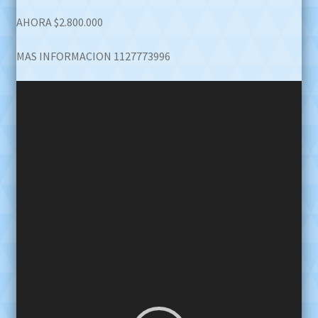
AHORA $2.800.000
MAS INFORMACION 1127773996
Reproductor
de
video