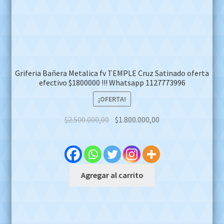
Griferia Bidet Fv Denisse Cruz 295/64 QS Niquel Satinado
OFERTA EFECTIVO $850.000 !! Whatsapp 1127773996
¡OFERTA!
Original
Current
$
1.350.000,00
$
850.000,00