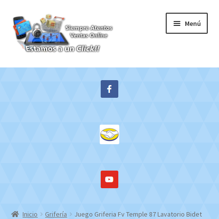
Ir
Ir
Menú
a
al
la
contenido
navegación
Inicio
Expandi
Tienda
el
menú
Contacto
hijo
Mi cuenta
WebMail
Inicio
Grifería
Juego Griferia Fv Temple 87 Lavatorio Bidet