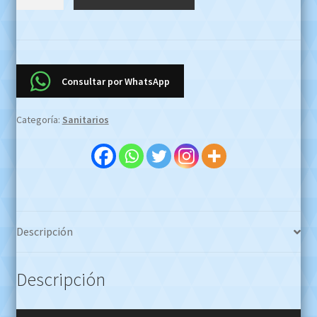
Largo
Murano
Jazmín
Oferta
Contado
Consultar por WhatsApp
Efectivo
$1.850.000
Categoría:
Sanitarios
!!!WHATSAPP
1127773996
cantidad
Descripción
Descripción
Reproductor