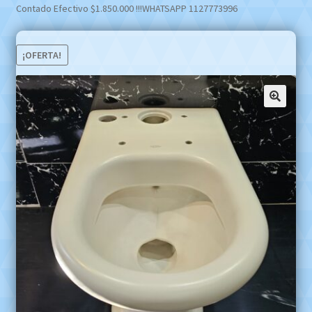
Contado Efectivo $1.850.000 !!!WHATSAPP 1127773996
¡OFERTA!
🔍