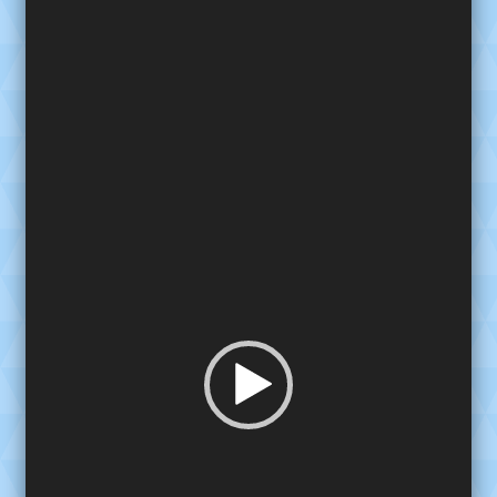
de
video