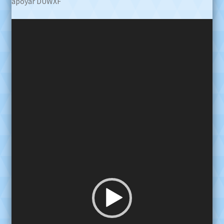
apoyar DUWXF
Reproductor
de
video