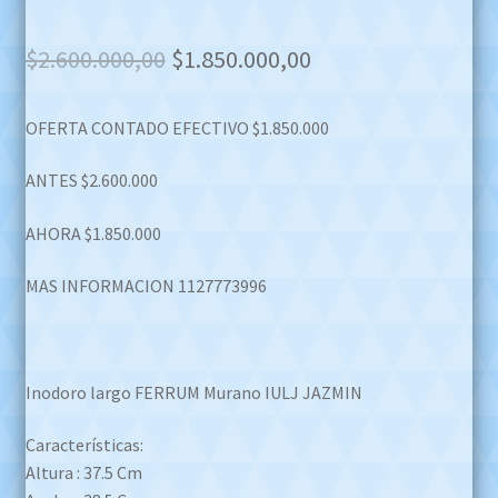
Original
Current
$
2.600.000,00
$
1.850.000,00
price
price
OFERTA CONTADO EFECTIVO $1.850.000
was:
is:
$2.600.000,00.
$1.850.000,00.
ANTES $2.600.000
AHORA $1.850.000
MAS INFORMACION 1127773996
Inodoro largo FERRUM Murano IULJ JAZMIN
Características:
Altura : 37.5 Cm