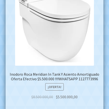
Inodoro Roca Meridian In Tank Y Asiento Amortiguado
Oferta Efectivo $5.500.000 !!!!WHATSAPP 1127773996
¡OFERTA!
Original
Current
$
8.500.000,00
$
5.500.000,00
price
price
was:
is: