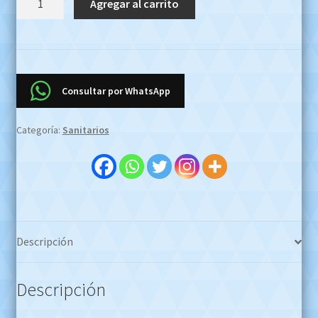
Agregar al carrito
Corto
Jazmin
Adriatica
Ferrum
OFERTA
Consultar por WhatsApp
EFECTIVO
$2.300.000
Categoría:
Sanitarios
!!!
Whatsapp
1127773996
cantidad
Descripción
Descripción