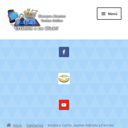
Ir
Ir
Menú
a
al
la
contenido
navegación
Inicio
Expandi
Tienda
el
menú
Contacto
hijo
Mi cuenta
WebMail
Inicio
Sanitarios
Inodoro Corto Jazmin Adriatica Ferrum