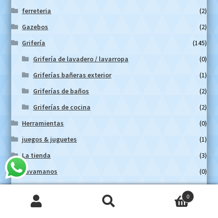
ferreteria
(2)
Gazebos
(2)
Grifería
(145)
Grifería de lavadero / lavarropa
(0)
Griferías bañeras exterior
(1)
Griferías de baños
(2)
Griferías de cocina
(2)
Herramientas
(0)
juegos & juguetes
(1)
La tienda
(3)
Lavamanos
(0)
Maquinas de jardin
(0)
0
Maquinas eléctricas
(1)
Buscar
Buscar