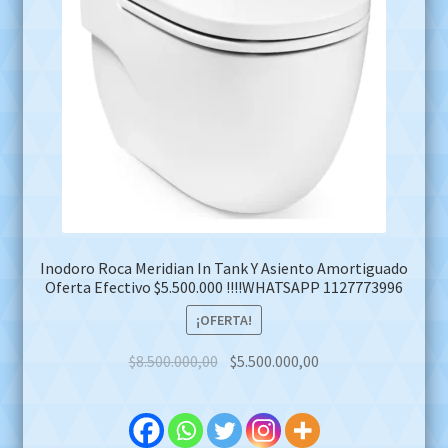
Inodoro Roca Meridian In Tank Y Asiento Amortiguado
Oferta Efectivo $5.500.000 !!!!WHATSAPP 1127773996
¡OFERTA!
Original
Current
$
8.500.000,00
$
5.500.000,00
price
price
was:
is:
$8.500.000,00.
$5.500.000,00.