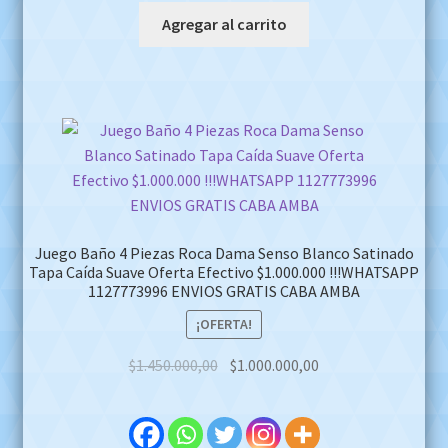
Agregar al carrito
Juego Baño 4 Piezas Roca Dama Senso Blanco Satinado
Tapa Caída Suave Oferta Efectivo $1.000.000 !!!WHATSAPP
1127773996 ENVIOS GRATIS CABA AMBA
¡OFERTA!
Original
Current
$
1.450.000,00
$
1.000.000,00
price
price
was:
is:
$1.450.000,00.
$1.000.000,00.