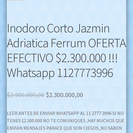
Inodoro Corto Jazmin
Adriatica Ferrum OFERTA
EFECTIVO $2.300.000 !!!
Whatsapp 1127773996
Original
Current
$
2.900.000,00
$
2.300.000,00
price
price
LEER ANTES DE ENVIAR WHATSAPP AL 11 2777 3996 SI NO
was:
is:
TENES $2.300.000 NO TE COMUNIQUES ,HAY MUCHOS QUE
$2.900.000,00.
$2.300.000,00.
ENVIAN MENSAJES PARACE QUE SON CIEGOS ,NO SABEN