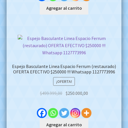
Agregar al carrito
Espejo Basculante Linea Espacio Ferrum (restaurado)
OFERTA EFECTIVO $250000 !!! Whatsapp 1127773996
¡OFERTA!
Original
Current
$
499.999,00
$
250.000,00
price
price
was:
is:
$499.999,00.
$250.000,00.
Agregar al carrito