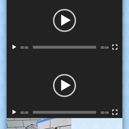
video
00:00
00:54
Reproductor
de
video
00:00
00:54