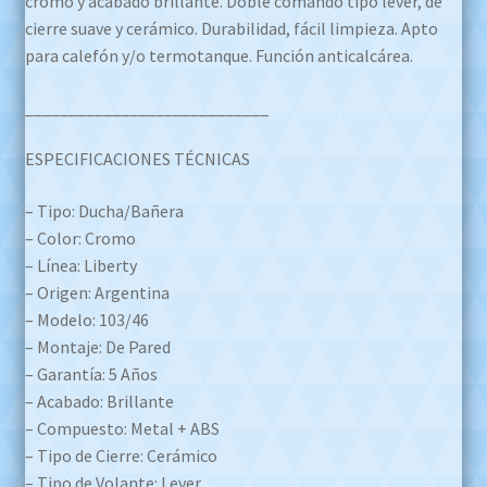
cromo y acabado brillante. Doble comando tipo lever, de
cierre suave y cerámico. Durabilidad, fácil limpieza. Apto
para calefón y/o termotanque. Función anticalcárea.
____________________________
ESPECIFICACIONES TÉCNICAS
– Tipo: Ducha/Bañera
– Color: Cromo
– Línea: Liberty
– Origen: Argentina
– Modelo: 103/46
– Montaje: De Pared
– Garantía: 5 Años
– Acabado: Brillante
– Compuesto: Metal + ABS
– Tipo de Cierre: Cerámico
– Tipo de Volante: Lever