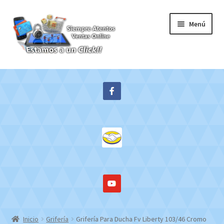
Ir
Ir
Menú
a
al
la
contenido
navegación
Inicio
Expandi
Tienda
el
menú
Contacto
hijo
Mi cuenta
WebMail
Inicio
Grifería
Grifería Para Ducha Fv Liberty 103/46 Cromo