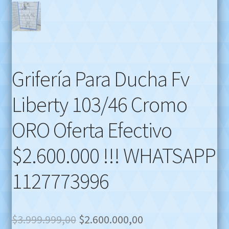
Grifería Para Ducha Fv
Liberty 103/46 Cromo
ORO Oferta Efectivo
$2.600.000 !!! WHATSAPP
1127773996
Original
Current
$
3.999.999,00
$
2.600.000,00