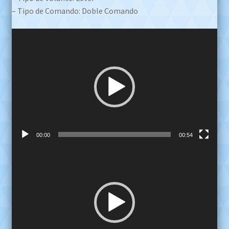
– Tipo de Comando: Doble Comando
Reproductor
de
video
00:00
00:54
Reproductor
de
video