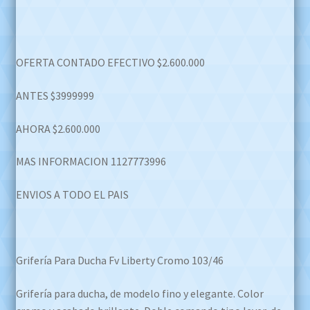
price
price
was:
is:
$3.999.999,00.
$2.600.000,00.
OFERTA CONTADO EFECTIVO $2.600.000
ANTES $3999999
AHORA $2.600.000
MAS INFORMACION 1127773996
ENVIOS A TODO EL PAIS
Grifería Para Ducha Fv Liberty Cromo 103/46
Grifería para ducha, de modelo fino y elegante. Color