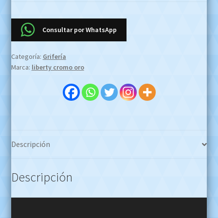
Fv
Liberty
103/46
Consultar por WhatsApp
Cromo
ORO
Categoría:
Grifería
Oferta
Marca:
liberty cromo oro
Efectivo
$2.600.000
!!!
WHATSAPP
1127773996
cantidad
Descripción
Descripción
Reproductor
de