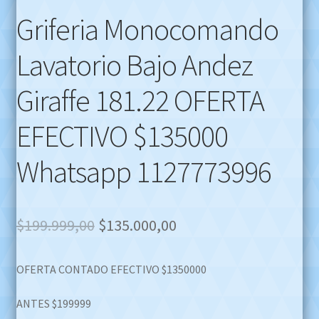
Griferia Monocomando
Lavatorio Bajo Andez
Giraffe 181.22 OFERTA
EFECTIVO $135000
Whatsapp 1127773996
Original
Current
$
199.999,00
$
135.000,00
price
price
OFERTA CONTADO EFECTIVO $1350000
was:
is:
$199.999,00.
$135.000,00.
ANTES $199999