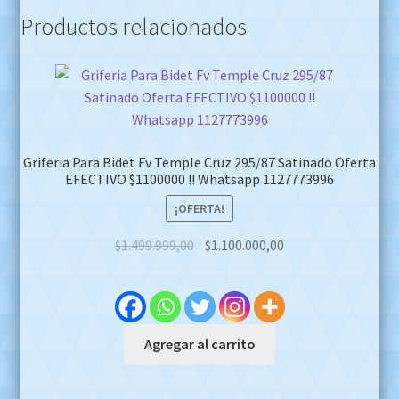
Productos relacionados
Griferia Para Bidet Fv Temple Cruz 295/87 Satinado Oferta
EFECTIVO $1100000 !! Whatsapp 1127773996
¡OFERTA!
Original
Current
$
1.499.999,00
$
1.100.000,00
price
price
was:
is:
$1.499.999,00.
$1.100.000,00.
Agregar al carrito