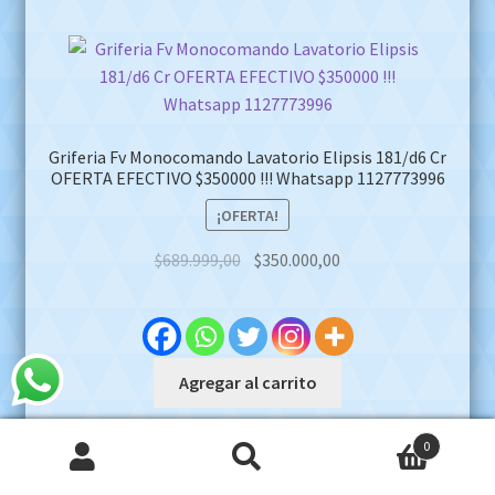
Griferia Fv Monocomando Lavatorio Elipsis 181/d6 Cr
OFERTA EFECTIVO $350000 !!! Whatsapp 1127773996
¡OFERTA!
Original
Current
$
689.999,00
$
350.000,00
price
price
was:
is:
$689.999,00.
$350.000,00.
Agregar al carrito
0
Buscar
Buscar