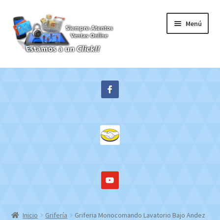
Ir
Ir
Menú
a
al
la
contenido
navegación
Inicio
Expandi
Tienda
el
menú
Contacto
hijo
Mi cuenta
WebMail
Inicio
Grifería
Griferia Monocomando Lavatorio Bajo Andez