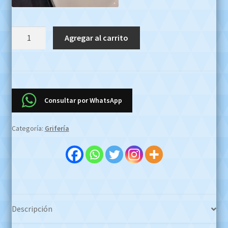
Griferia
Agregar al carrito
Monocomando
Lavatorio
Bajo
Andez
Giraffe
Consultar por WhatsApp
181.22
OFERTA
Categoría:
Grifería
EFECTIVO
$135000
Whatsapp
1127773996
cantidad
Descripción