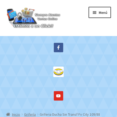
Ir
Ir
Menú
a
al
la
contenido
navegación
Inicio
Expandi
Tienda
el
menú
Contacto
hijo
Mi cuenta
WebMail
Inicio
Grifería
Griferia Ducha Sin Transf Fv City 109/88