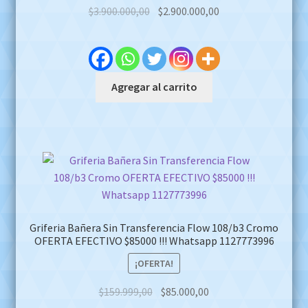
Original
Current
$
3.900.000,00
$
2.900.000,00
price
price
was:
is:
$3.900.000,00.
$2.900.000,00.
Agregar al carrito
Griferia Bañera Sin Transferencia Flow 108/b3 Cromo
OFERTA EFECTIVO $85000 !!! Whatsapp 1127773996
¡OFERTA!
Original
Current
$
159.999,00
$
85.000,00