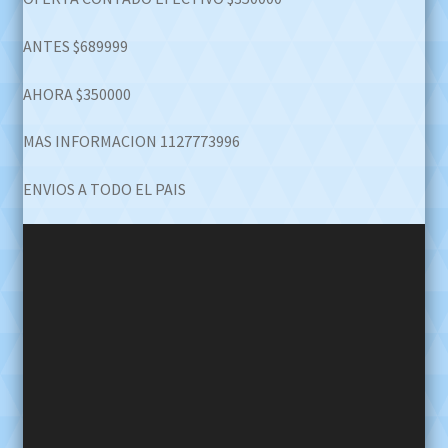
was:
is:
$689.999,00.
$350.000,00.
ANTES $689999
AHORA $350000
MAS INFORMACION 1127773996
ENVIOS A TODO EL PAIS
Reproductor
de
video