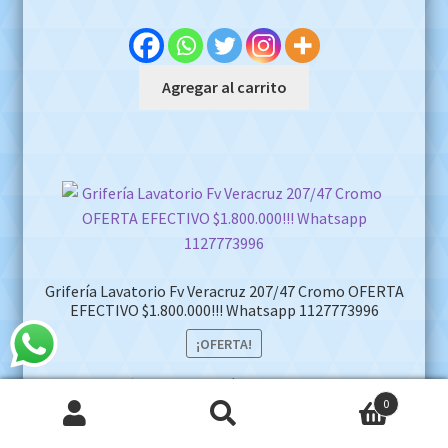
price
price
was:
is:
$159.999,00.
$85.000,00.
Agregar al carrito
Grifería Lavatorio Fv Veracruz 207/47 Cromo OFERTA
EFECTIVO $1.800.000!!! Whatsapp 1127773996
¡OFERTA!
Original
Current
$
2.500.000,00
$
1.800.000,00
0
price
price
Buscar
Buscar
was:
is: