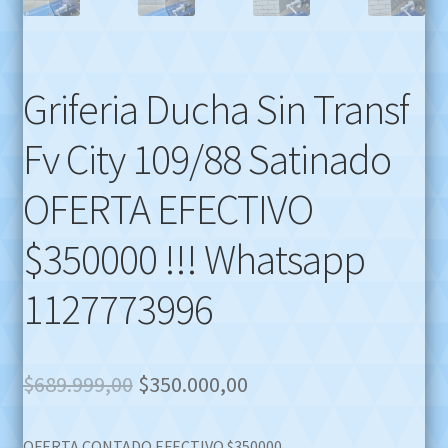
Griferia Ducha Sin Transf
Fv City 109/88 Satinado
OFERTA EFECTIVO
$350000 !!! Whatsapp
1127773996
Original
Current
$
689.999,00
$
350.000,00
price
price
OFERTA CONTADO EFECTIVO $350000