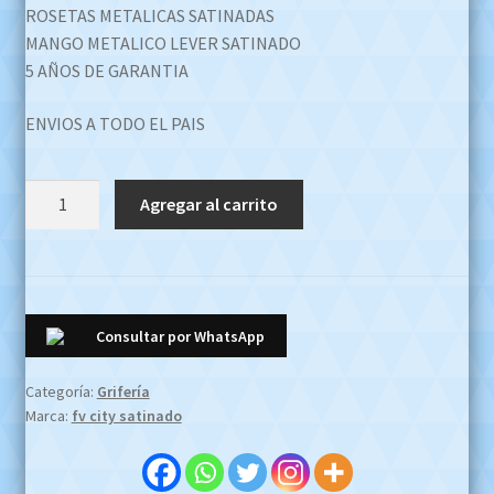
ROSETAS METALICAS SATINADAS
MANGO METALICO LEVER SATINADO
5 AÑOS DE GARANTIA
ENVIOS A TODO EL PAIS
Griferia
Agregar al carrito
Ducha
Sin
Transf
Fv
City
Consultar por WhatsApp
109/88
Satinado
Categoría:
Grifería
OFERTA
Marca:
fv city satinado
EFECTIVO
$350000