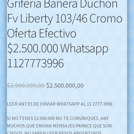
Griferia Bañera Duchon
Fv Liberty 103/46 Cromo
Oferta Efectivo
$2.500.000 Whatsapp
1127773996
Original
Current
$
2.999.999,00
$
2.500.000,00
price
price
LEER ANTES DE ENVIAR WHATSAPP AL 11 2777 3996
was:
is:
$2.999.999,00.
$2.500.000,00.
SI NO TENES $2.500.000 NO TE COMUNIQUES ,HAY
MUCHOS QUE ENVIAN MENSAJES PARACE QUE SON
CIEGOS ,NO SABEN LEER PESOS ARGENTINOS