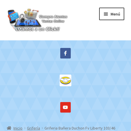
Ir
Ir
Menú
a
al
la
contenido
navegación
Inicio
Expandi
Tienda
el
menú
Contacto
hijo
Mi cuenta
WebMail
Inicio
Grifería
Griferia Bañera Duchon Fv Liberty 103/46