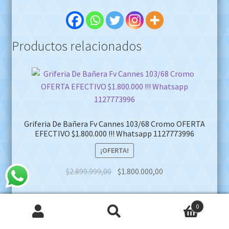
Productos relacionados
Griferia De Bañera Fv Cannes 103/68 Cromo OFERTA
EFECTIVO $1.800.000 !!! Whatsapp 1127773996
¡OFERTA!
Original
Current
$
2.899.999,00
$
1.800.000,00
price
price
was:
is:
0
$2.899.999,00.
$1.800.000,00.
Buscar
Buscar
Agregar al carrito