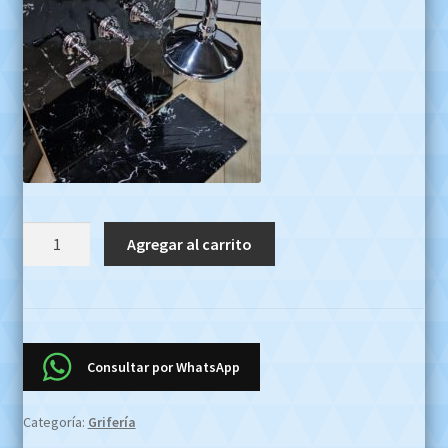
Griferia
Agregar al carrito
Bañera
Duchon
Fv
Liberty
103/46
Consultar por WhatsApp
Cromo
Oferta
Categoría:
Grifería
Efectivo