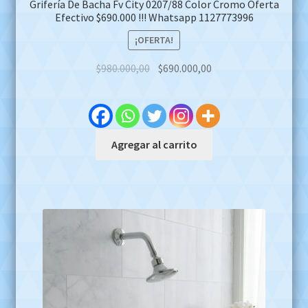
Grifería De Bacha Fv City 0207/88 Color Cromo Oferta
Efectivo $690.000 !!! Whatsapp 1127773996
¡OFERTA!
Original
Current
$
980.000,00
$
690.000,00
price
price
was:
is:
$980.000,00.
$690.000,00.
Agregar al carrito