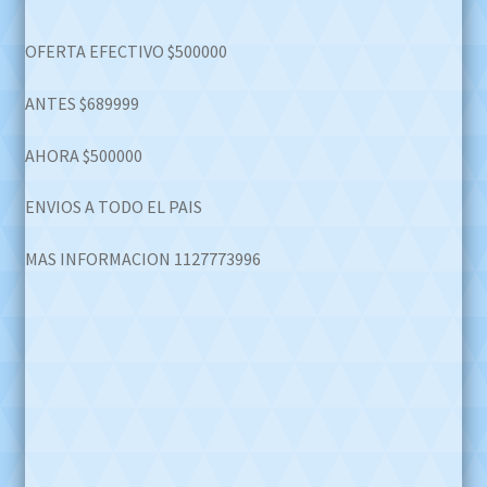
price
price
OFERTA EFECTIVO $500000
was:
is:
$689.999,00.
$500.000,00.
ANTES $689999
AHORA $500000
ENVIOS A TODO EL PAIS
MAS INFORMACION 1127773996