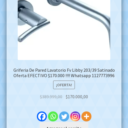
Griferia De Pared Lavatorio Fv Libby 203/39 Satinado
Oferta EFECTIVO $170.000 !!!! Whatsapp 1127773996
¡OFERTA!
Original
Current
$
389.999,00
$
170.000,00
price
price
was:
is:
$389.999,00.
$170.000,00.