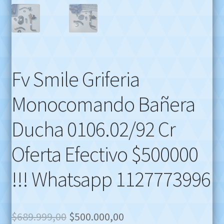
Fv Smile Griferia
Monocomando Bañera
Ducha 0106.02/92 Cr
Oferta Efectivo $500000
!!! Whatsapp 1127773996
Original
Current
$
689.999,00
$
500.000,00