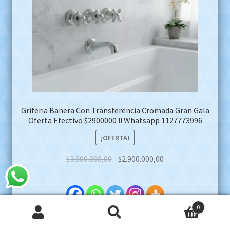
Griferia Bañera Con Transferencia Cromada Gran Gala
Oferta Efectivo $2900000 !! Whatsapp 1127773996
¡OFERTA!
Original
Current
$
3.900.000,00
$
2.900.000,00
price
price
was:
is:
$3.900.000,00.
$2.900.000,00.
0
Agregar al carrito
Buscar
Buscar