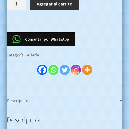
Fv
Agregar al carrito
Smile
Griferia
Monocomando
Bañera
Ducha
Consultar por WhatsApp
0106.02/92
Cr
Categoría:
Grifería
Oferta
Efectivo
$500000
!!!
Whatsapp
1127773996
Descripción
cantidad
Descripción