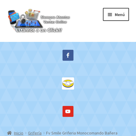
Ir
Ir
Menú
a
al
la
contenido
navegación
Inicio
Expandi
Tienda
el
menú
Contacto
hijo
Mi cuenta
WebMail
Inicio
Grifería
Fv Smile Griferia Monocomando Bañera