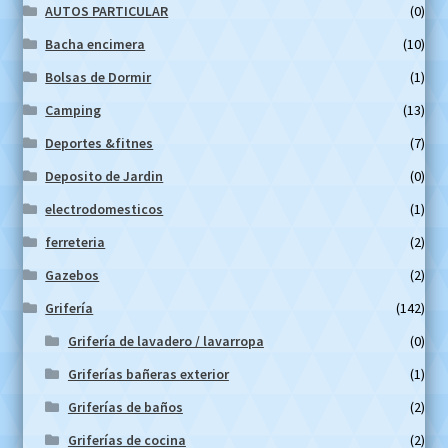
AUTOS PARTICULAR
(0)
Bacha encimera
(10)
Bolsas de Dormir
(1)
Camping
(13)
Deportes &fitnes
(7)
Deposito de Jardin
(0)
electrodomesticos
(1)
ferreteria
(2)
Gazebos
(2)
Grifería
(142)
Grifería de lavadero / lavarropa
(0)
Griferías bañeras exterior
(1)
Griferías de baños
(2)
Griferías de cocina
(2)