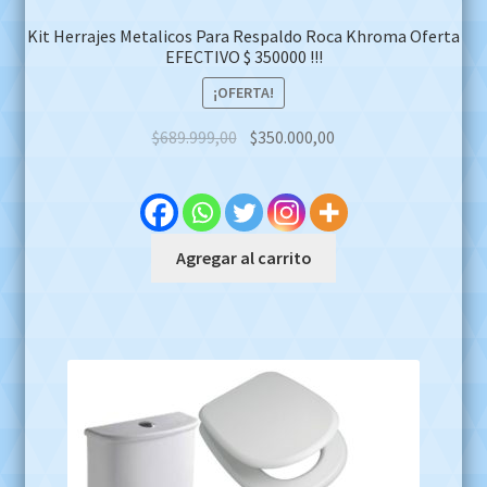
Kit Herrajes Metalicos Para Respaldo Roca Khroma Oferta
EFECTIVO $ 350000 !!!
¡OFERTA!
Original
Current
$
689.999,00
$
350.000,00
price
price
was:
is:
$689.999,00.
$350.000,00.
Agregar al carrito