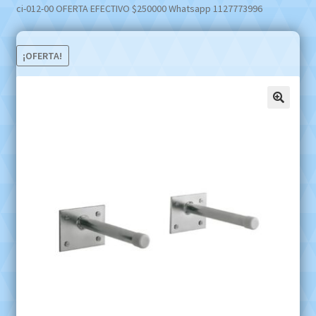
ci-012-00 OFERTA EFECTIVO $250000 Whatsapp 1127773996
¡OFERTA!
🔍