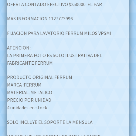
OFERTA CONTADO EFECTIVO $250000 EL PAR
was:
is:
$689.999,00.
$250.000,00.
MAS INFORMACION 1127773996
FIJACION PARA LAVATORIO FERRUM MILOS VPSMI
ATENCION :
LA PRIMERA FOTO ES SOLO ILUSTRATIVA DEL
FABRICANTE FERRUM
PRODUCTO ORIGINAL FERRUM
MARCA :FERRUM
MATERIAL :METALICO
PRECIO POR UNIDAD
4 unidades en stock
SOLO INCLUYE EL SOPORTE LA MENSULA