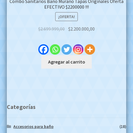
Combo Sanitarios Baño Murano Tapas Originales Oferta
EFECTIVO $2200000 !!!
¡OFERTA!
Original
Current
$
2.699.999,00
$
2.200.000,00
price
price
was:
is:
$2.699.999,00.
$2.200.000,00.
Agregar al carrito
Categorías
Accesorios para baño
(18)