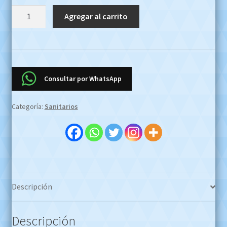
Fijación
Agregar al carrito
Para
Lavatorio
Ferrum
Milos
Rep-
Consultar por WhatsApp
ci-
012-
Categoría:
Sanitarios
00
OFERTA
EFECTIVO
$250000
Whatsapp
1127773996
Descripción
cantidad
Descripción