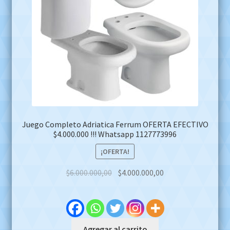
Juego Completo Adriatica Ferrum OFERTA EFECTIVO
$4.000.000 !!! Whatsapp 1127773996
¡OFERTA!
Original
Current
$
6.000.000,00
$
4.000.000,00
price
price
was:
is:
$6.000.000,00.
$4.000.000,00.
Agregar al carrito