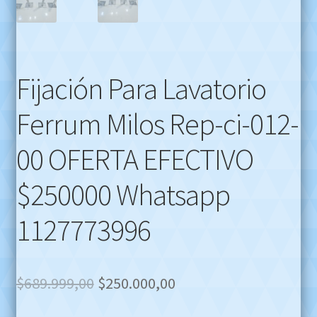
Fijación Para Lavatorio
Ferrum Milos Rep-ci-012-
00 OFERTA EFECTIVO
$250000 Whatsapp
1127773996
Original
Current
$
689.999,00
$
250.000,00
price
price