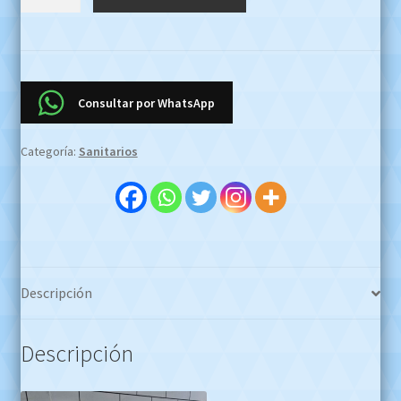
Inodoro
Corto
Tapa
Adriatica
Jazmin
Consultar por WhatsApp
OFERTA
EFECTIVO
Categoría:
Sanitarios
$2800000
Whatsapp
1127773996
cantidad
Descripción
Descripción