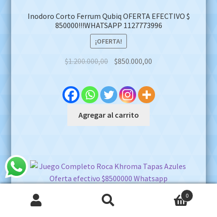
Inodoro Corto Ferrum Qubiq OFERTA EFECTIVO $
850000!!!WHATSAPP 1127773996
¡OFERTA!
Original
Current
$
1.200.000,00
$
850.000,00
price
price
was:
is:
$1.200.000,00.
$850.000,00.
Agregar al carrito
0
Buscar
Buscar
Juego Completo Roca Khroma Tapas Azules Oferta