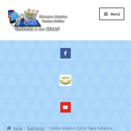
Ir
Ir
Menú
a
al
la
contenido
navegación
Inicio
Expandi
Tienda
el
menú
Contacto
hijo
Mi cuenta
WebMail
Inicio
Sanitarios
Combo Inodoro Corto Tapa Adriatica