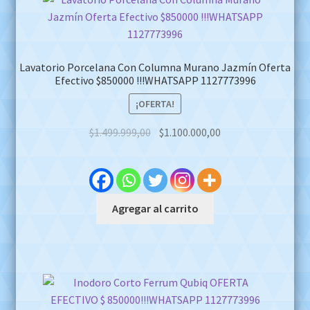
Lavatorio Porcelana Con Columna Murano Jazmín Oferta
Efectivo $850000 !!!WHATSAPP 1127773996
¡OFERTA!
Original
Current
$
1.499.999,00
$
1.100.000,00
price
price
was:
is:
$1.499.999,00.
$1.100.000,00.
Agregar al carrito