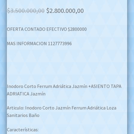
Original
Current
$
3.500.000,00
$
2.800.000,00
price
price
OFERTA CONTADO EFECTIVO $2800000
was:
is:
$3.500.000,00.
$2.800.000,00.
MAS INFORMACION 1127773996
Inodoro Corto Ferrum Adriática Jazmín +ASIENTO TAPA
ADRIATICA Jazmín
Articulo: Inodoro Corto Jazmín Ferrum Adriática Loza
Sanitarios Baño
Características: