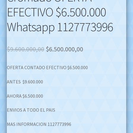
EFECTIVO $6.500.000
Whatsapp 1127773996
Original
Current
$
9.600.000,00
$
6.500.000,00
price
price
OFERTA CONTADO EFECTIVO $6.500.000
was:
is:
$9.600.000,00.
$6.500.000,00.
ANTES $9.600.000
AHORA $6.500.000
ENVIOS A TODO EL PAIS
MAS INFORMACION 1127773996