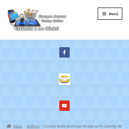
Ir
Ir
Menú
a
al
la
contenido
navegación
Inicio
Expandi
Tienda
el
menú
Contacto
hijo
Mi cuenta
WebMail
Inicio
Grifería
Combo Baño Griferias Metalicas Fv Liberty 46