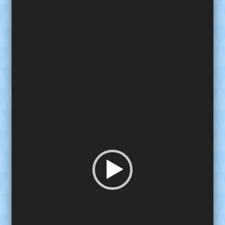
de
video