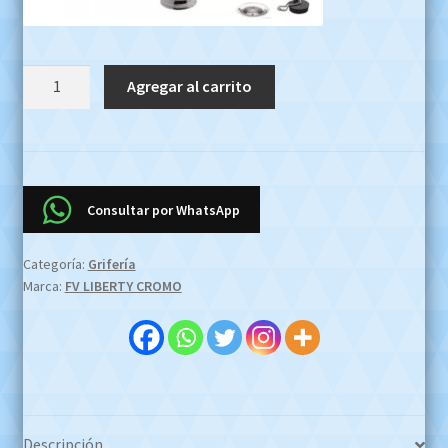
Combo
Agregar al carrito
Baño
Griferias
Metalicas
Fv
Liberty
Consultar por WhatsApp
46
Cromado
Categoría:
Grifería
OFERTA
Marca:
FV LIBERTY CROMO
EFECTIVO
$6.500.000
Whatsapp
1127773996
cantidad
Descripción