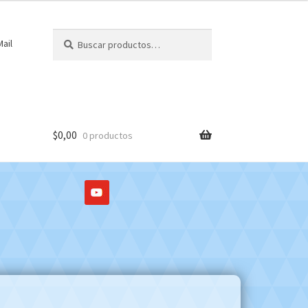
Buscar
Buscar
ail
por:
$
0,00
0 productos