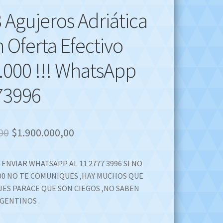
3 Agujeros Adriática
 Oferta Efectivo
.000 !!! WhatsApp
73996
Original
Current
00
$
1.900.000,00
price
price
ENVIAR WHATSAPP AL 11 2777 3996 SI NO
was:
is:
000 NO TE COMUNIQUES ,HAY MUCHOS QUE
$2.900.000,00.
$1.900.000,00.
ES PARACE QUE SON CIEGOS ,NO SABEN
GENTINOS .