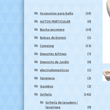
Accesorios para baño
(18)
AUTOS PARTICULAR
(0)
Bacha encimera
(10)
Bolsas de Dormir
(1)
Camping
(13)
Deportes &fitnes
(7)
Deposito de Jardin
(0)
electrodomesticos
(1)
ferreteria
(2)
Gazebos
(2)
Grifería
(142)
Grifería de lavadero /
lavarropa
(0)