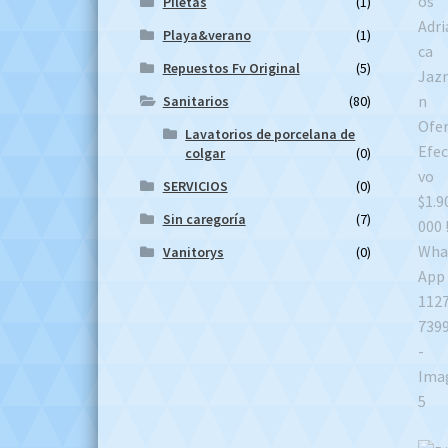
Piletas
(1)
Playa&verano
(1)
Repuestos Fv Original
(5)
Sanitarios
(80)
Lavatorios de porcelana de
colgar
(0)
SERVICIOS
(0)
Sin caregoría
(7)
Vanitorys
(0)