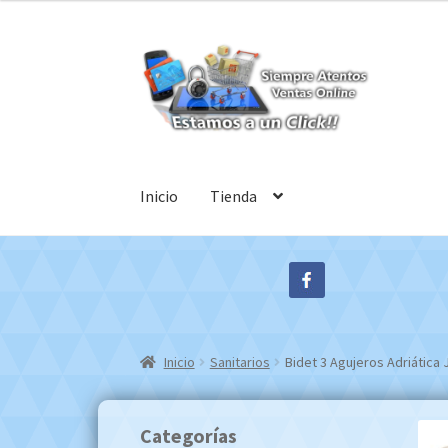
Ir
Ir
a
al
la
contenido
navegación
Inicio
Tienda
Inicio
Sanitarios
Bidet 3 Agujeros Adriática
Categorías