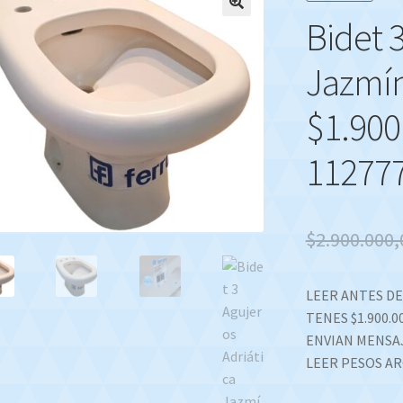
Bidet 
🔍
Jazmín
$1.900
11277
$
2.900.000,
LEER ANTES DE 
TENES $1.900.
ENVIAN MENSAJ
LEER PESOS AR