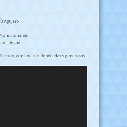
/3 Agujero
a: Monocomando
ión: De pié
e Ferrum, con líneas redondeadas y generosas.