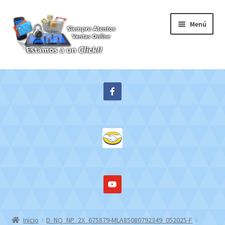
Ir
Ir
Menú
a
al
la
contenido
navegación
Inicio
Expandi
Tienda
el
menú
Contacto
hijo
Mi cuenta
WebMail
Inicio
D_NQ_NP_2X_675879-MLA85080792349_052025-F