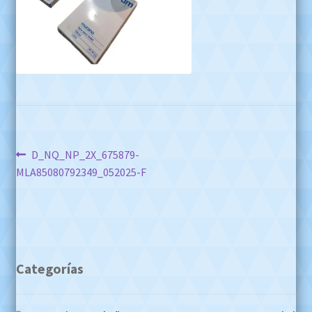
Navegación
Anterior:
D_NQ_NP_2X_675879-
MLA85080792349_052025-F
de
entradas
Categorías