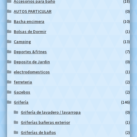
Accesorios para baño
(18)
AUTOS PARTICULAR
(0)
Bacha encimera
(10)
Bolsas de Dormir
(1)
Camping
(13)
Deportes &fitnes
(7)
Deposito de Jardin
(0)
electrodomesticos
(1)
ferreteria
(2)
Gazebos
(2)
Grifería
(146)
Grifería de lavadero / lavarropa
(0)
Griferías bañeras exterior
(1)
Griferías de baños
(2)