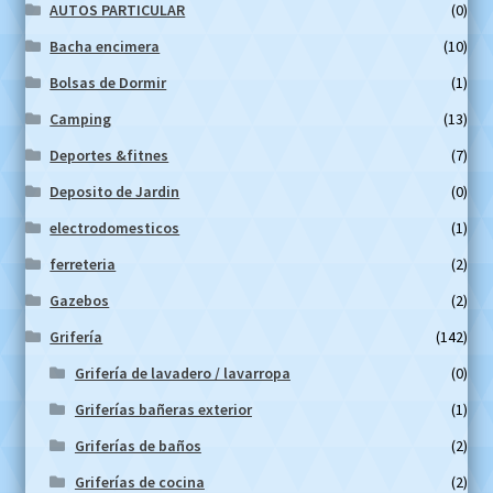
AUTOS PARTICULAR
(0)
Bacha encimera
(10)
Bolsas de Dormir
(1)
Camping
(13)
Deportes &fitnes
(7)
Deposito de Jardin
(0)
electrodomesticos
(1)
ferreteria
(2)
Gazebos
(2)
Grifería
(142)
Grifería de lavadero / lavarropa
(0)
Griferías bañeras exterior
(1)
Griferías de baños
(2)
Griferías de cocina
(2)