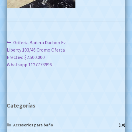
Navegación
Anterior:
Griferia Bañera Duchon Fv
Liberty 103/46 Cromo Oferta
de
Efectivo $2.500.000
entradas
Whatsapp 1127773996
Categorías
Accesorios para baño
(18)