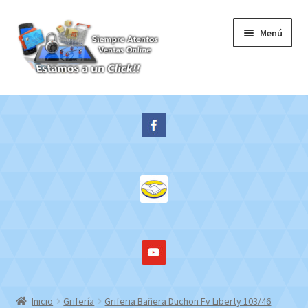
Ir
Ir
Menú
a
al
la
contenido
navegación
Inicio
Expandi
Tienda
el
menú
Contacto
hijo
Mi cuenta
WebMail
Inicio
Grifería
Griferia Bañera Duchon Fv Liberty 103/46