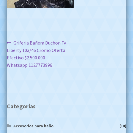
Navegación
Anterior:
Griferia Bañera Duchon Fv
Liberty 103/46 Cromo Oferta
de
Efectivo $2.500.000
entradas
Whatsapp 1127773996
Categorías
Accesorios para baño
(18)