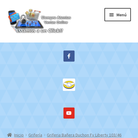
Ir
Ir
Menú
a
al
la
contenido
navegación
Inicio
Expandi
Tienda
el
menú
Contacto
hijo
Mi cuenta
WebMail
Inicio
Grifería
Griferia Bañera Duchon Fv Liberty 103/46