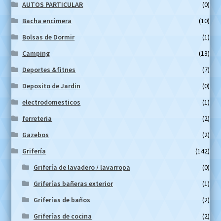
AUTOS PARTICULAR
(0)
Bacha encimera
(10)
Bolsas de Dormir
(1)
Camping
(13)
Deportes &fitnes
(7)
Deposito de Jardin
(0)
electrodomesticos
(1)
ferreteria
(2)
Gazebos
(2)
Grifería
(142)
Grifería de lavadero / lavarropa
(0)
Griferías bañeras exterior
(1)
Griferías de baños
(2)
Griferías de cocina
(2)