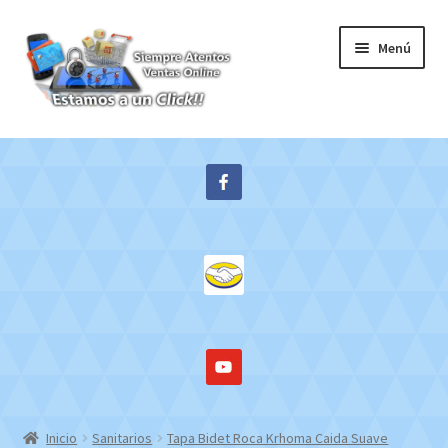
Ir
Ir
Menú
a
al
la
contenido
navegación
Inicio
Expandi
Tienda
el
menú
Contacto
hijo
Mi cuenta
WebMail
Inicio
Sanitarios
Tapa Bidet Roca Krhoma Caida Suave