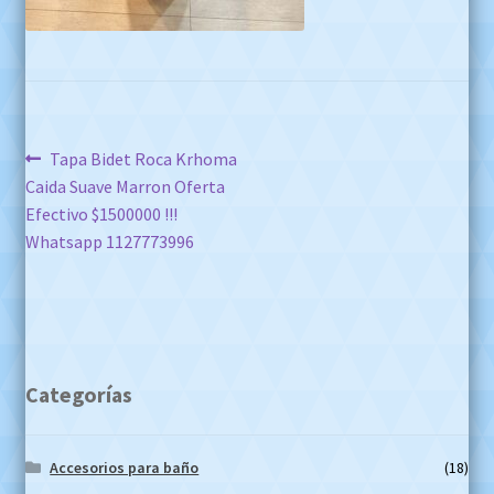
Navegación
Anterior:
Tapa Bidet Roca Krhoma
Caida Suave Marron Oferta
de
Efectivo $1500000 !!!
entradas
Whatsapp 1127773996
Categorías
Accesorios para baño
(18)