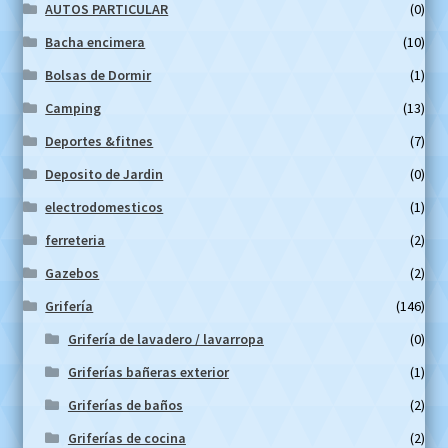
AUTOS PARTICULAR
(0)
Bacha encimera
(10)
Bolsas de Dormir
(1)
Camping
(13)
Deportes &fitnes
(7)
Deposito de Jardin
(0)
electrodomesticos
(1)
ferreteria
(2)
Gazebos
(2)
Grifería
(146)
Grifería de lavadero / lavarropa
(0)
Griferías bañeras exterior
(1)
Griferías de baños
(2)
Griferías de cocina
(2)