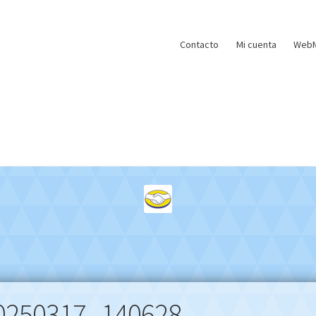
Contacto
Mi cuenta
WebM
0250317_140628