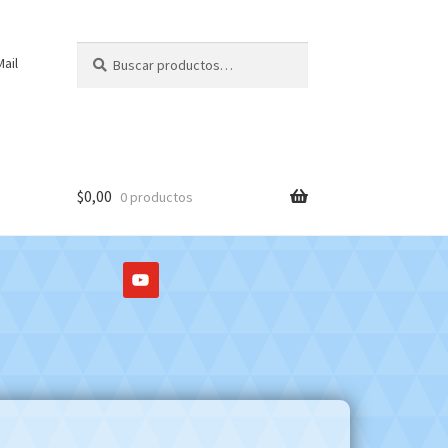
Buscar
Buscar
ail
por:
$
0,00
0 productos