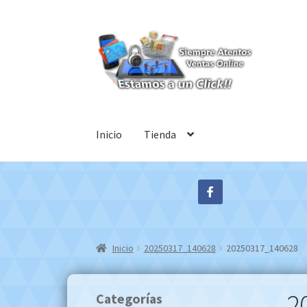
Ir
Ir
a
al
la
contenido
navegación
Inicio
Tienda
Inicio
20250317_140628
20250317_140628
2
Categorías