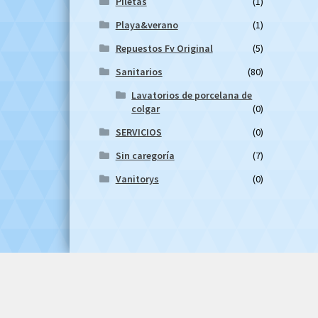
Piletas
(1)
Playa&verano
(1)
Repuestos Fv Original
(5)
Sanitarios
(80)
Lavatorios de porcelana de
colgar
(0)
SERVICIOS
(0)
Sin caregoría
(7)
Vanitorys
(0)