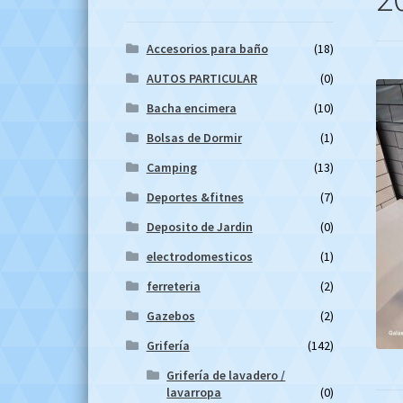
Accesorios para baño
(18)
AUTOS PARTICULAR
(0)
Bacha encimera
(10)
Bolsas de Dormir
(1)
Camping
(13)
Deportes &fitnes
(7)
Deposito de Jardin
(0)
electrodomesticos
(1)
ferreteria
(2)
Gazebos
(2)
Grifería
(142)
Grifería de lavadero /
lavarropa
(0)