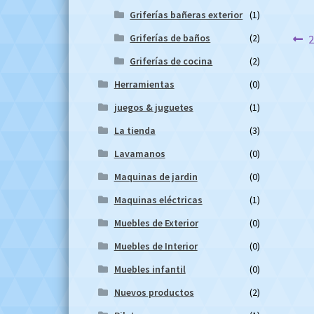
Griferías bañeras exterior
(1)
Na
Griferías de baños
(2)
A
Griferías de cocina
(2)
d
Herramientas
(0)
en
juegos & juguetes
(1)
La tienda
(3)
Lavamanos
(0)
Maquinas de jardin
(0)
Maquinas eléctricas
(1)
Muebles de Exterior
(0)
Muebles de Interior
(0)
Muebles infantil
(0)
Nuevos productos
(2)