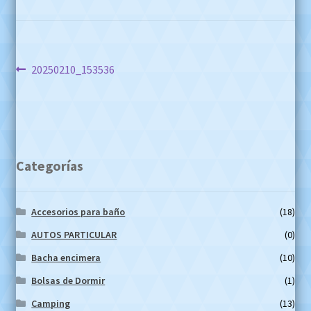
Navegación
Anterior:
20250210_153536
de
entradas
Categorías
Accesorios para baño
(18)
AUTOS PARTICULAR
(0)
Bacha encimera
(10)
Bolsas de Dormir
(1)
Camping
(13)