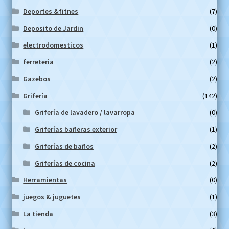
Deportes &fitnes
(7)
Deposito de Jardin
(0)
electrodomesticos
(1)
ferreteria
(2)
Gazebos
(2)
Grifería
(142)
Grifería de lavadero / lavarropa
(0)
Griferías bañeras exterior
(1)
Griferías de baños
(2)
Griferías de cocina
(2)
Herramientas
(0)
juegos & juguetes
(1)
La tienda
(3)