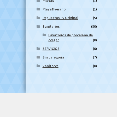
Piletas
(1)
Playa&verano
(1)
Repuestos Fv Original
(5)
Sanitarios
(80)
Lavatorios de porcelana de
colgar
(0)
SERVICIOS
(0)
Sin caregoría
(7)
Vanitorys
(0)