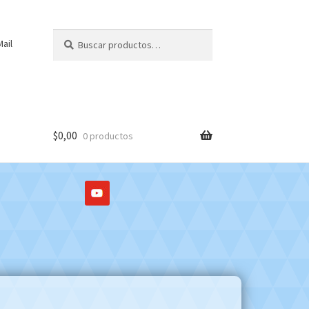
Buscar
Buscar
ail
por:
$
0,00
0 productos