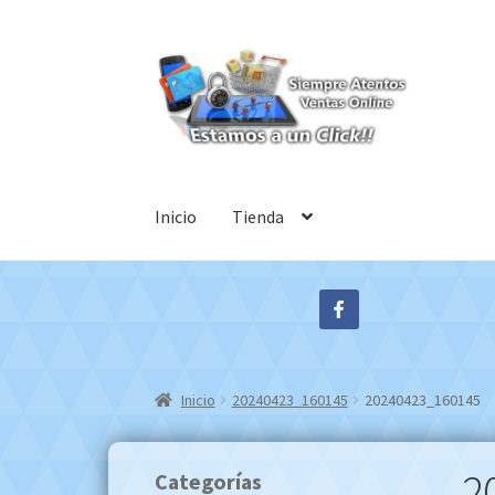
Ir
Ir
a
al
la
contenido
navegación
Inicio
Tienda
Inicio
20240423_160145
20240423_160145
2
Categorías