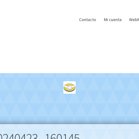
Contacto
Mi cuenta
WebM
0240423_160145