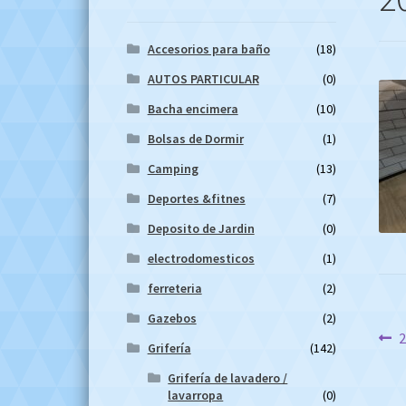
Accesorios para baño
(18)
AUTOS PARTICULAR
(0)
Bacha encimera
(10)
Bolsas de Dormir
(1)
Camping
(13)
Deportes &fitnes
(7)
Deposito de Jardin
(0)
electrodomesticos
(1)
ferreteria
(2)
Gazebos
(2)
Na
A
Grifería
(142)
d
Grifería de lavadero /
lavarropa
(0)