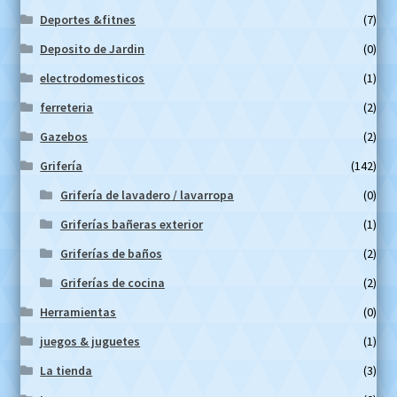
Deportes &fitnes
(7)
Deposito de Jardin
(0)
electrodomesticos
(1)
ferreteria
(2)
Gazebos
(2)
Grifería
(142)
Grifería de lavadero / lavarropa
(0)
Griferías bañeras exterior
(1)
Griferías de baños
(2)
Griferías de cocina
(2)
Herramientas
(0)
juegos & juguetes
(1)
La tienda
(3)