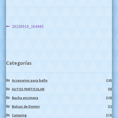
Navegación
Anterior:
20230919_164443
de
entradas
Categorías
Accesorios para baño
(18)
AUTOS PARTICULAR
(0)
Bacha encimera
(10)
Bolsas de Dormir
(1)
Camping
(13)