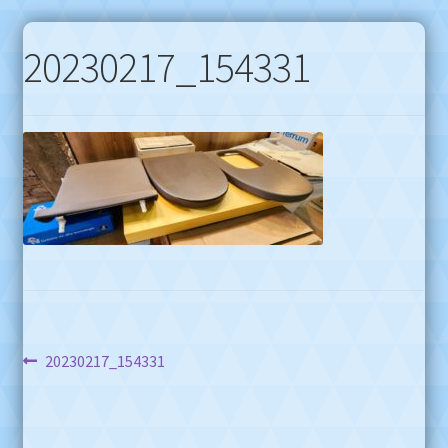
20230217_154331
Navegación
Anterior:
20230217_154331
de
entradas