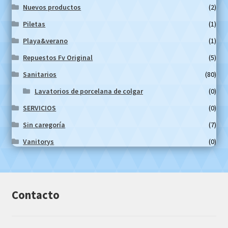
Nuevos productos
(2)
Piletas
(1)
Playa&verano
(1)
Repuestos Fv Original
(5)
Sanitarios
(80)
Lavatorios de porcelana de colgar
(0)
SERVICIOS
(0)
Sin caregoría
(7)
Vanitorys
(0)
Contacto