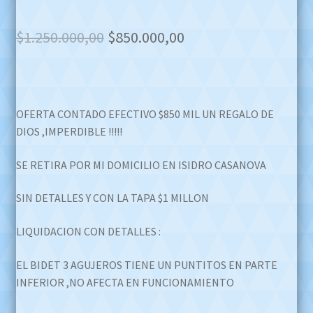
Original
Current
$
1.250.000,00
$
850.000,00
price
price
was:
is:
$1.250.000,00.
$850.000,00.
OFERTA CONTADO EFECTIVO $850 MIL UN REGALO DE
DIOS ,IMPERDIBLE !!!!!
SE RETIRA POR MI DOMICILIO EN ISIDRO CASANOVA
SIN DETALLES Y CON LA TAPA $1 MILLON
LIQUIDACION CON DETALLES :
EL BIDET 3 AGUJEROS TIENE UN PUNTITOS EN PARTE
INFERIOR ,NO AFECTA EN FUNCIONAMIENTO