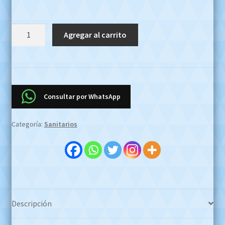
Juego
Agregar al carrito
De
Baño
3
Piezas
Roca
Consultar por WhatsApp
Dama
Senso
Categoría:
Sanitarios
Satinado
Oferta
Efectivo
$850.000
!!!!
Whatsapp
Descripción
1127773996
cantidad