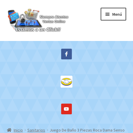
Ir
Ir
Menú
a
al
la
contenido
navegación
Inicio
Expandi
Tienda
el
menú
Contacto
hijo
Mi cuenta
WebMail
Inicio
Sanitarios
Juego De Baño 3 Piezas Roca Dama Senso