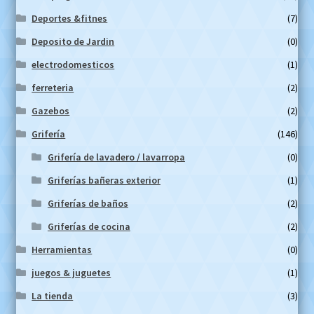
Deportes &fitnes
(7)
Deposito de Jardin
(0)
electrodomesticos
(1)
ferreteria
(2)
Gazebos
(2)
Grifería
(146)
Grifería de lavadero / lavarropa
(0)
Griferías bañeras exterior
(1)
Griferías de baños
(2)
Griferías de cocina
(2)
Herramientas
(0)
juegos & juguetes
(1)
La tienda
(3)