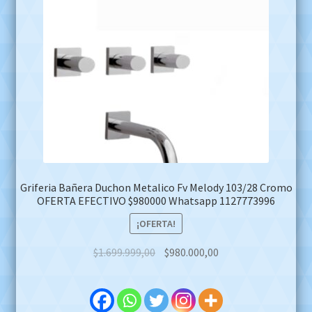
Griferia Bañera Duchon Metalico Fv Melody 103/28 Cromo
OFERTA EFECTIVO $980000 Whatsapp 1127773996
¡OFERTA!
Original
Current
$
1.699.999,00
$
980.000,00
price
price
was:
is:
$1.699.999,00.
$980.000,00.