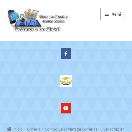
Ir
Ir
Menú
a
al
la
contenido
navegación
Inicio
Expandi
Tienda
el
menú
Contacto
hijo
Mi cuenta
WebMail
Inicio
Grifería
Combo Baño Vintage Griferias Fv Veracruz 47