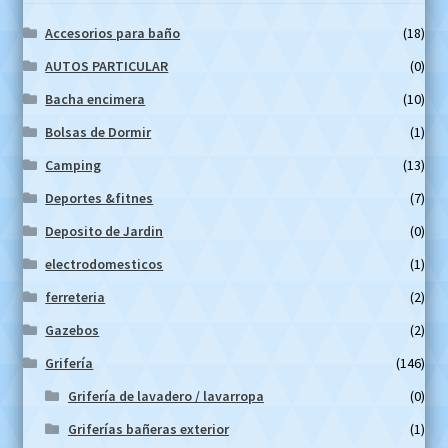
Accesorios para baño
(18)
AUTOS PARTICULAR
(0)
Bacha encimera
(10)
Bolsas de Dormir
(1)
Camping
(13)
Deportes &fitnes
(7)
Deposito de Jardin
(0)
electrodomesticos
(1)
ferreteria
(2)
Gazebos
(2)
Grifería
(146)
Grifería de lavadero / lavarropa
(0)
Griferías bañeras exterior
(1)