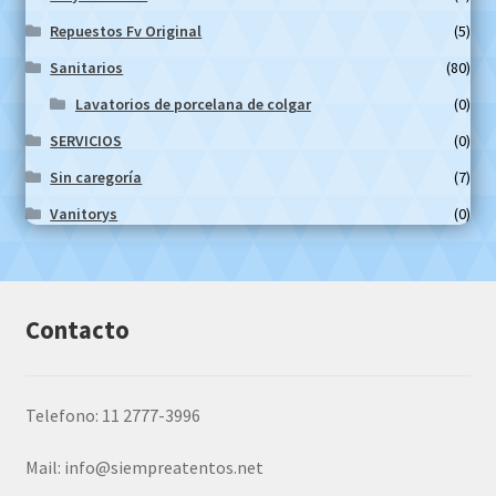
Repuestos Fv Original
(5)
Sanitarios
(80)
Lavatorios de porcelana de colgar
(0)
SERVICIOS
(0)
Sin caregoría
(7)
Vanitorys
(0)
Contacto
Telefono: 11 2777-3996
Mail:
info@siempreatentos.net