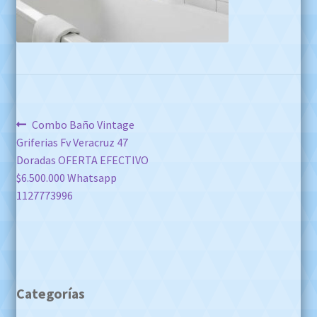
Navegación
Anterior:
Combo Baño Vintage
Griferias Fv Veracruz 47
de
Doradas OFERTA EFECTIVO
entradas
$6.500.000 Whatsapp
1127773996
Categorías