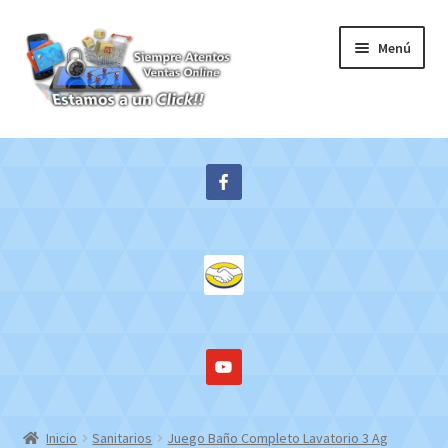
Ir
Ir
Menú
a
al
la
contenido
navegación
Inicio
Expandi
Tienda
el
menú
Contacto
hijo
Mi cuenta
WebMail
Inicio
Sanitarios
Juego Baño Completo Lavatorio 3 Ag