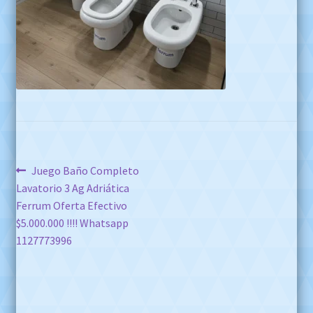
Navegación
Anterior:
Juego Baño Completo
Lavatorio 3 Ag Adriática
de
Ferrum Oferta Efectivo
entradas
$5.000.000 !!!! Whatsapp
1127773996