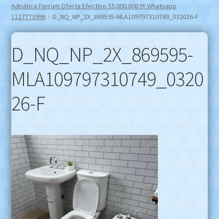
Adriática Ferrum Oferta Efectivo $5.000.000 !!!! Whatsapp
1127773996
D_NQ_NP_2X_869595-MLA109797310749_032026-F
D_NQ_NP_2X_869595-
MLA109797310749_0320
26-F