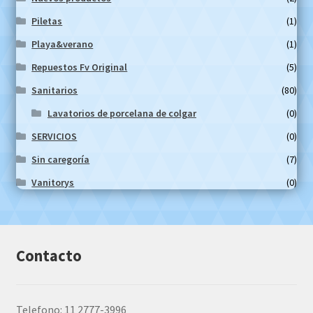
Piletas
(1)
Playa&verano
(1)
Repuestos Fv Original
(5)
Sanitarios
(80)
Lavatorios de porcelana de colgar
(0)
SERVICIOS
(0)
Sin caregoría
(7)
Vanitorys
(0)
Contacto
Telefono: 11 2777-3996