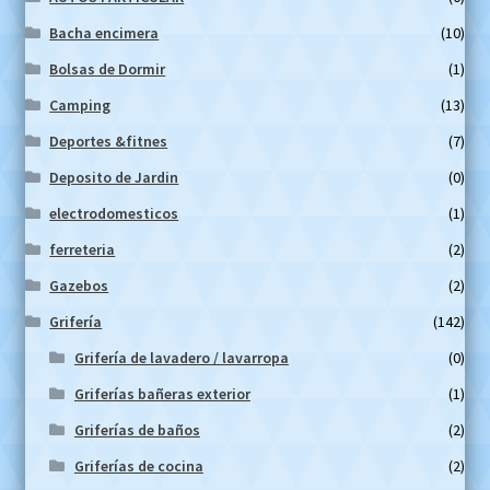
Bacha encimera
(10)
Bolsas de Dormir
(1)
Camping
(13)
Deportes &fitnes
(7)
Deposito de Jardin
(0)
electrodomesticos
(1)
ferreteria
(2)
Gazebos
(2)
Grifería
(142)
Grifería de lavadero / lavarropa
(0)
Griferías bañeras exterior
(1)
Griferías de baños
(2)
Griferías de cocina
(2)