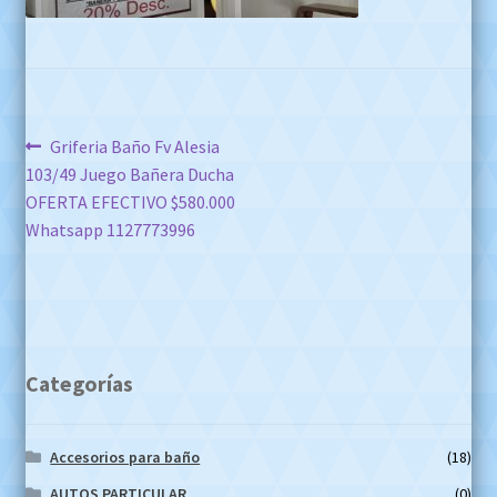
Navegación
Anterior:
Griferia Baño Fv Alesia
103/49 Juego Bañera Ducha
de
OFERTA EFECTIVO $580.000
entradas
Whatsapp 1127773996
Categorías
Accesorios para baño
(18)
AUTOS PARTICULAR
(0)