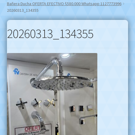
Bañera Ducha OFERTA EFECTIVO $580.000 Whatsapp 1127773996
20260313_134355
20260313_134355