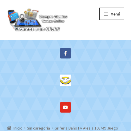
Ir
Ir
Menú
a
al
la
contenido
navegación
Inicio
Expandi
Tienda
el
menú
Contacto
hijo
Mi cuenta
WebMail
Inicio
Sin caregoría
Griferia Baño Fv Alesia 103/49 Juego