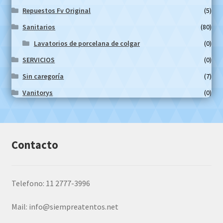
Repuestos Fv Original
(5)
Sanitarios
(80)
Lavatorios de porcelana de colgar
(0)
SERVICIOS
(0)
Sin caregoría
(7)
Vanitorys
(0)
Contacto
Telefono: 11 2777-3996
Mail:
info@siempreatentos.net