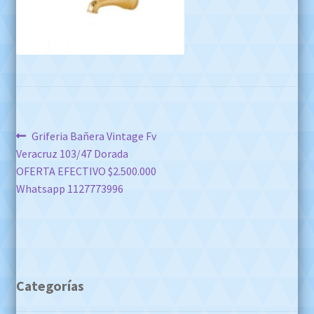
Navegación
Anterior:
Griferia Bañera Vintage Fv
Veracruz 103/47 Dorada
de
OFERTA EFECTIVO $2.500.000
entradas
Whatsapp 1127773996
Categorías