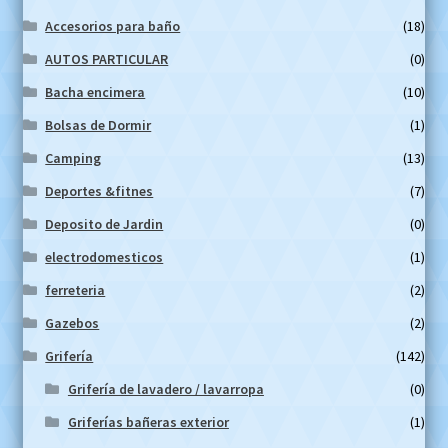
Accesorios para baño
(18)
AUTOS PARTICULAR
(0)
Bacha encimera
(10)
Bolsas de Dormir
(1)
Camping
(13)
Deportes &fitnes
(7)
Deposito de Jardin
(0)
electrodomesticos
(1)
ferreteria
(2)
Gazebos
(2)
Grifería
(142)
Grifería de lavadero / lavarropa
(0)
Griferías bañeras exterior
(1)