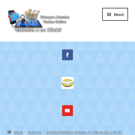
Ir
Ir
Menú
a
al
la
contenido
navegación
Inicio
Expandi
Tienda
el
menú
Contacto
hijo
Mi cuenta
WebMail
Inicio
Grifería
Griferia Bañera Vintage Fv Veracruz 103/47