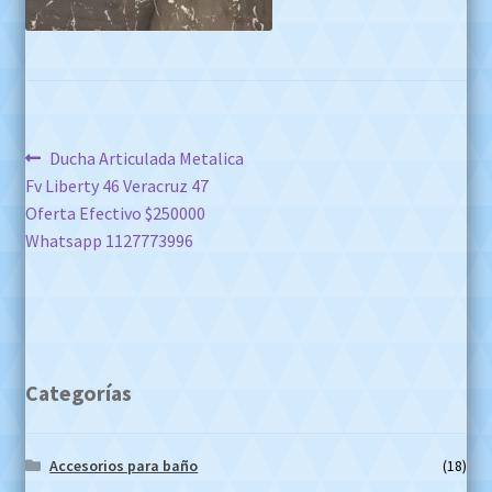
Navegación
Anterior:
Ducha Articulada Metalica
Fv Liberty 46 Veracruz 47
de
Oferta Efectivo $250000
entradas
Whatsapp 1127773996
Categorías
Accesorios para baño
(18)