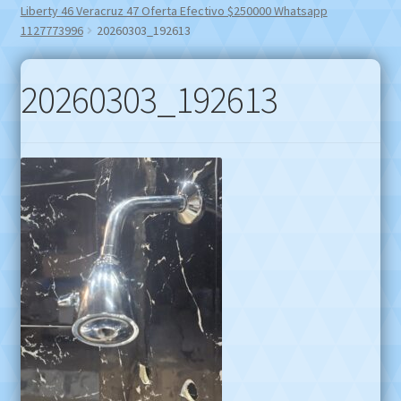
Liberty 46 Veracruz 47 Oferta Efectivo $250000 Whatsapp
1127773996
20260303_192613
20260303_192613