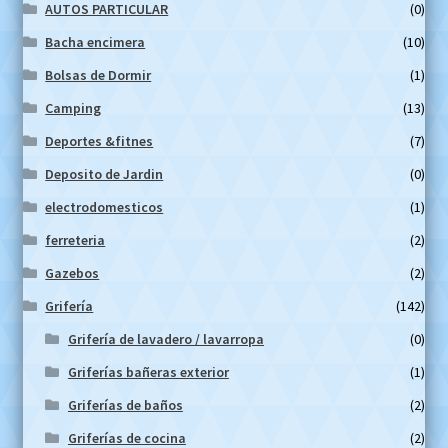
AUTOS PARTICULAR
(0)
Bacha encimera
(10)
Bolsas de Dormir
(1)
Camping
(13)
Deportes &fitnes
(7)
Deposito de Jardin
(0)
electrodomesticos
(1)
ferreteria
(2)
Gazebos
(2)
Grifería
(142)
Grifería de lavadero / lavarropa
(0)
Griferías bañeras exterior
(1)
Griferías de baños
(2)
Griferías de cocina
(2)