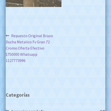
Navegación
Anterior:
Repuesto Original Brazo
Ducha Metalico Fv Gran 72
de
Cromo Oferta Efectivo
entradas
$750000 Whatsapp
1127773996
Categorías