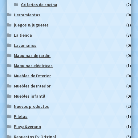
Griferías de cocina
(2)
Herramientas
(0)
juegos & juguetes
(1)
La tienda
(3)
Lavamanos
(0)
Maquinas de jardin
(0)
Maquinas eléctricas
(1)
Muebles de Exterior
(0)
Muebles de Interior
(0)
Muebles infantil
(0)
Nuevos productos
(2)
Piletas
(1)
Playa&verano
(1)
Repuestos Fv Original
(5)