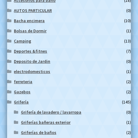
Accesorios para baño
(18)
AUTOS PARTICULAR
(0)
Bacha encimera
(10)
Bolsas de Dormir
(1)
Camping
(13)
Deportes &fitnes
(7)
Deposito de Jardin
(0)
electrodomesticos
(1)
ferreteria
(2)
Gazebos
(2)
Grifería
(145)
Grifería de lavadero / lavarropa
(0)
Griferías bañeras exterior
(1)
Griferías de baños
(2)