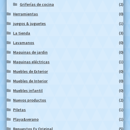
Griferías de cocina
(2)
Herramientas
(0)
juegos & juguetes
(1)
La tienda
(3)
Lavamanos
(0)
Maquinas de jardin
(0)
Maquinas eléctricas
(1)
Muebles de Exterior
(0)
Muebles de Interior
(0)
Muebles infantil
(0)
Nuevos productos
(2)
Piletas
(1)
Playa&verano
(1)
Repuestos Fv Original
(5)