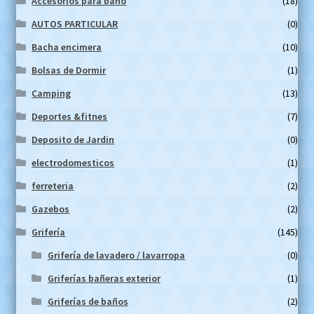
Accesorios para baño
(18)
AUTOS PARTICULAR
(0)
Bacha encimera
(10)
Bolsas de Dormir
(1)
Camping
(13)
Deportes &fitnes
(7)
Deposito de Jardin
(0)
electrodomesticos
(1)
ferreteria
(2)
Gazebos
(2)
Grifería
(145)
Grifería de lavadero / lavarropa
(0)
Griferías bañeras exterior
(1)
Griferías de baños
(2)