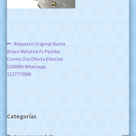
Navegación
Anterior:
Repuesto Original Ducha
Brazo Metalica Fv Pomba
de
Cromo Oro Oferta Efectivo
entradas
$350000 Whatsapp
1127773996
Categorías