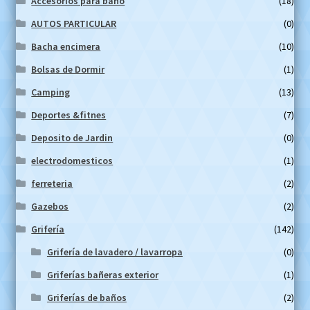
Accesorios para baño
(18)
AUTOS PARTICULAR
(0)
Bacha encimera
(10)
Bolsas de Dormir
(1)
Camping
(13)
Deportes &fitnes
(7)
Deposito de Jardin
(0)
electrodomesticos
(1)
ferreteria
(2)
Gazebos
(2)
Grifería
(142)
Grifería de lavadero / lavarropa
(0)
Griferías bañeras exterior
(1)
Griferías de baños
(2)