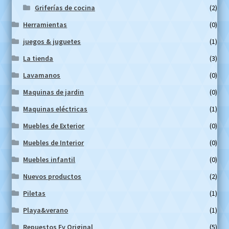
Griferías de cocina
(2)
Herramientas
(0)
juegos & juguetes
(1)
La tienda
(3)
Lavamanos
(0)
Maquinas de jardin
(0)
Maquinas eléctricas
(1)
Muebles de Exterior
(0)
Muebles de Interior
(0)
Muebles infantil
(0)
Nuevos productos
(2)
Piletas
(1)
Playa&verano
(1)
Repuestos Fv Original
(5)