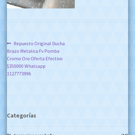
Navegación
Anterior:
Repuesto Original Ducha
Brazo Metalica Fv Pomba
de
Cromo Oro Oferta Efectivo
entradas
$350000 Whatsapp
1127773996
Categorías