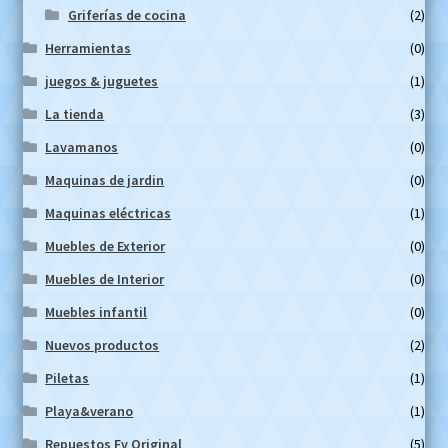
Griferías de cocina
(2)
Herramientas
(0)
juegos & juguetes
(1)
La tienda
(3)
Lavamanos
(0)
Maquinas de jardin
(0)
Maquinas eléctricas
(1)
Muebles de Exterior
(0)
Muebles de Interior
(0)
Muebles infantil
(0)
Nuevos productos
(2)
Piletas
(1)
Playa&verano
(1)
Repuestos Fv Original
(5)