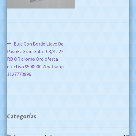
Navegación
Anterior:
Buje Con Borde Llave De
PasoFv Gran Gala 103/42.22
de
RD OR cromo Oro oferta
entradas
efectivo $500000 Whatsapp
1127773996
Categorías