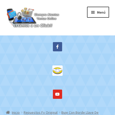
Ir
Ir
Menú
a
al
la
contenido
navegación
Inicio
Expandi
Tienda
el
menú
Contacto
hijo
Mi cuenta
WebMail
Inicio
Repuestos Fv Original
Buje Con Borde Llave De