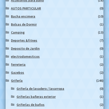
Accesorios para baño
(18)
AUTOS PARTICULAR
(0)
Bacha encimera
(10)
Bolsas de Dormir
(1)
Camping
(13)
Deportes &fitnes
(7)
Deposito de Jardin
(0)
electrodomesticos
(1)
ferreteria
(2)
Gazebos
(2)
Grifería
(146)
Grifería de lavadero / lavarropa
(0)
Griferías bañeras exterior
(1)
Griferías de baños
(2)