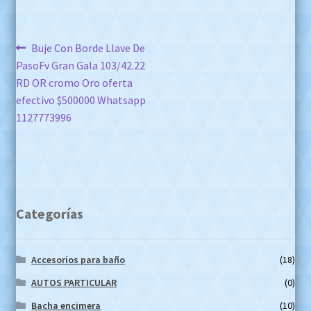
Navegación
Anterior:
Buje Con Borde Llave De
PasoFv Gran Gala 103/42.22
de
RD OR cromo Oro oferta
entradas
efectivo $500000 Whatsapp
1127773996
Categorías
Accesorios para baño
(18)
AUTOS PARTICULAR
(0)
Bacha encimera
(10)