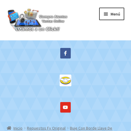
Ir
Ir
Menú
a
al
la
contenido
navegación
Inicio
Expandi
Tienda
el
menú
Contacto
hijo
Mi cuenta
WebMail
Inicio
Repuestos Fv Original
Buje Con Borde Llave De