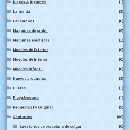
juegos & juguetes
(1)
La tienda
(3)
Lavamanos
(0)
Maquinas de jardin
(0)
Maquinas eléctricas
(1)
Muebles de Exterior
(0)
Muebles de Interior
(0)
Muebles infantil
(0)
Nuevos productos
(2)
Piletas
(1)
Playa&verano
(1)
Repuestos Fv Original
(5)
Sanitarios
(80)
Lavatorios de porcelana de colgar
(0)