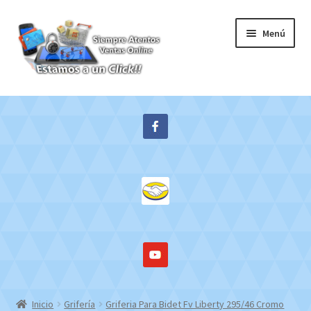
Ir
Ir
Menú
a
al
la
contenido
navegación
Inicio
Expandi
Tienda
el
menú
Contacto
hijo
Mi cuenta
WebMail
Inicio
Grifería
Griferia Para Bidet Fv Liberty 295/46 Cromo