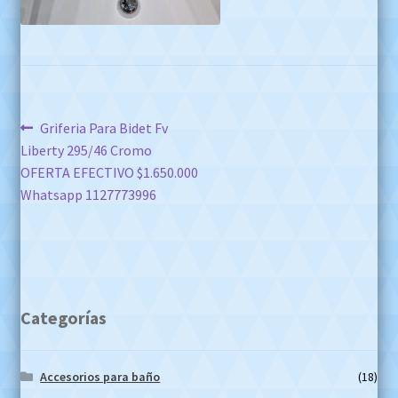
Navegación
Anterior:
Griferia Para Bidet Fv
Liberty 295/46 Cromo
de
OFERTA EFECTIVO $1.650.000
entradas
Whatsapp 1127773996
Categorías
Accesorios para baño
(18)