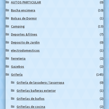
AUTOS PARTICULAR
(0)
Bacha encimera
(10)
Bolsas de Dormir
(1)
Camping
(13)
Deportes &fitnes
(7)
Deposito de Jardin
(0)
electrodomesticos
(1)
ferreteria
(2)
Gazebos
(2)
Grifería
(145)
Grifería de lavadero / lavarropa
(0)
Griferías bañeras exterior
(1)
Griferías de baños
(2)
Griferías de cocina
(2)