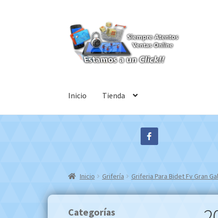
Ir
Ir
a
al
la
contenido
navegación
Inicio
Tienda
Inicio
Grifería
Griferia Para Bidet Fv Gran 
2
Categorías