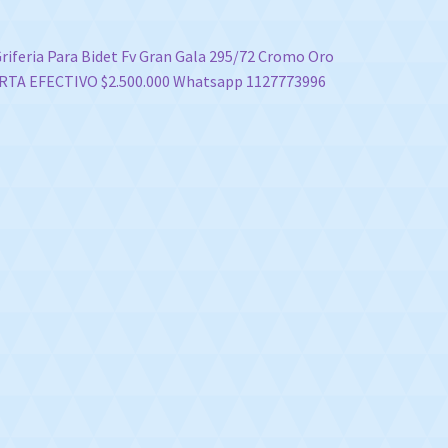
vegación
nterior:
riferia Para Bidet Fv Gran Gala 295/72 Cromo Oro
RTA EFECTIVO $2.500.000 Whatsapp 1127773996
e
tradas