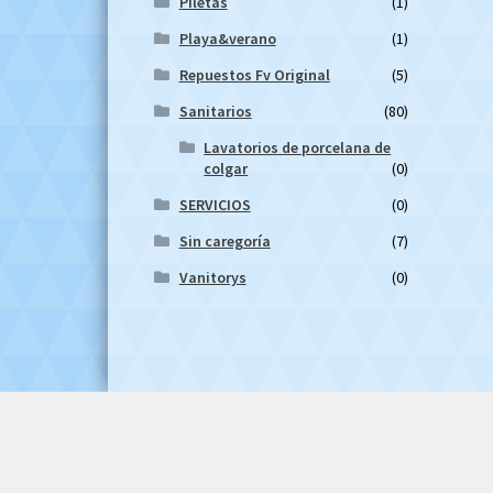
Piletas
(1)
Playa&verano
(1)
Repuestos Fv Original
(5)
Sanitarios
(80)
Lavatorios de porcelana de
colgar
(0)
SERVICIOS
(0)
Sin caregoría
(7)
Vanitorys
(0)