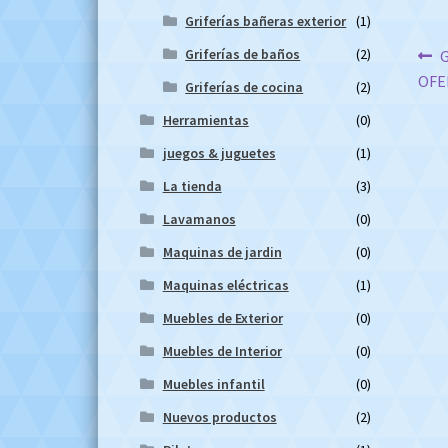
Griferías bañeras exterior
(1)
Na
Griferías de baños
(2)
A
G
OFE
Griferías de cocina
(2)
d
Herramientas
(0)
en
juegos & juguetes
(1)
La tienda
(3)
Lavamanos
(0)
Maquinas de jardin
(0)
Maquinas eléctricas
(1)
Muebles de Exterior
(0)
Muebles de Interior
(0)
Muebles infantil
(0)
Nuevos productos
(2)