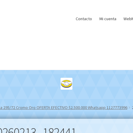
Contacto
Mi cuenta
WebM
Gala 295/72 Cromo Oro OFERTA EFECTIVO $2.500.000 Whatsapp 1127773996
0260213_182441