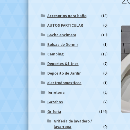
Accesorios para baño
(18)
AUTOS PARTICULAR
(0)
Bacha encimera
(10)
Bolsas de Dormir
(1)
Camping
(13)
Deportes &fitnes
(7)
Deposito de Jardin
(0)
electrodomesticos
(1)
ferreteria
(2)
Gazebos
(2)
Grifería
(146)
Grifería de lavadero /
lavarropa
(0)