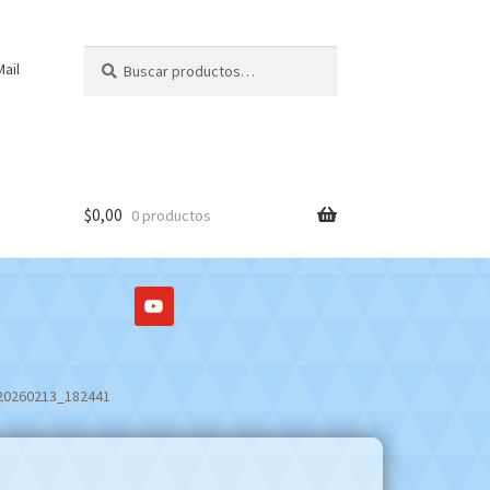
Buscar
Buscar
ail
por:
$
0,00
0 productos
20260213_182441