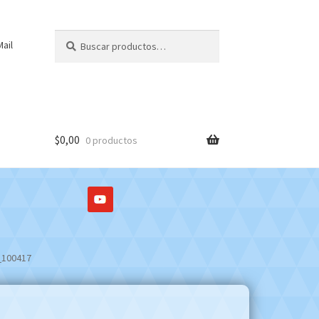
Buscar
Buscar
ail
por:
$
0,00
0 productos
_100417