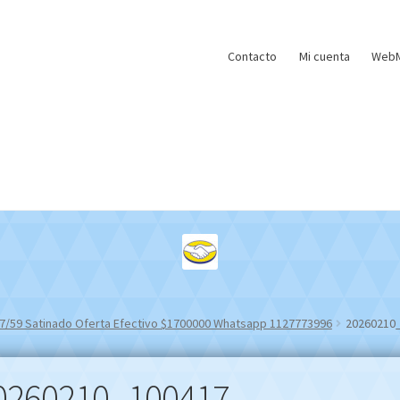
Contacto
Mi cuenta
WebM
207/59 Satinado Oferta Efectivo $1700000 Whatsapp 1127773996
20260210
0260210_100417