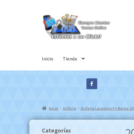
Ir
Ir
a
al
la
contenido
navegación
Inicio
Tienda
Inicio
Grifería
Griferia Lavatorio Fv Nerea 
2
Categorías