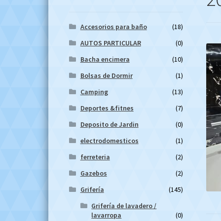
Accesorios para baño
(18)
AUTOS PARTICULAR
(0)
Bacha encimera
(10)
Bolsas de Dormir
(1)
Camping
(13)
Deportes &fitnes
(7)
Deposito de Jardin
(0)
electrodomesticos
(1)
ferreteria
(2)
Gazebos
(2)
Grifería
(145)
Grifería de lavadero /
lavarropa
(0)