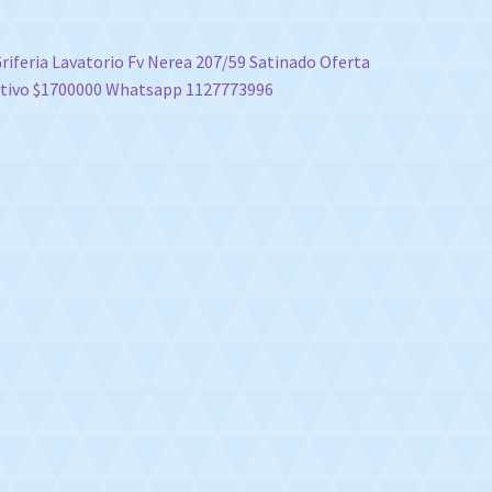
vegación
nterior:
riferia Lavatorio Fv Nerea 207/59 Satinado Oferta
tivo $1700000 Whatsapp 1127773996
e
tradas