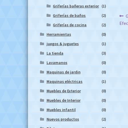
Griferías bañeras exterior
(1)
Na
Griferías de baños
(2)
A
G
Efec
Griferías de cocina
(2)
d
Herramientas
(0)
en
juegos & juguetes
(1)
La tienda
(3)
Lavamanos
(0)
Maquinas de jardin
(0)
Maquinas eléctricas
(1)
Muebles de Exterior
(0)
Muebles de Interior
(0)
Muebles infantil
(0)
Nuevos productos
(2)