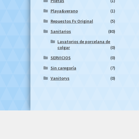
Piletas
(1)
Playa&verano
(1)
Repuestos Fv Original
(5)
Sanitarios
(80)
Lavatorios de porcelana de
colgar
(0)
SERVICIOS
(0)
Sin caregoría
(7)
Vanitorys
(0)