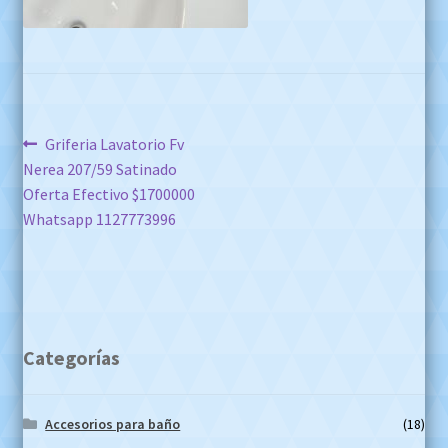
Navegación
Anterior:
Griferia Lavatorio Fv
Nerea 207/59 Satinado
de
Oferta Efectivo $1700000
entradas
Whatsapp 1127773996
Categorías
Accesorios para baño
(18)