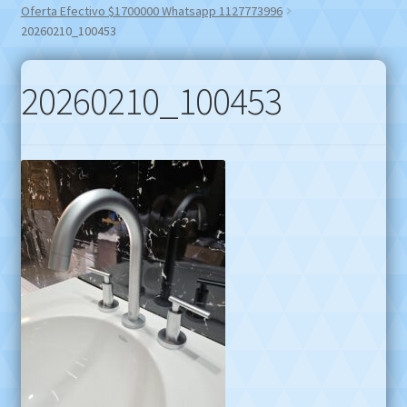
Oferta Efectivo $1700000 Whatsapp 1127773996
20260210_100453
20260210_100453