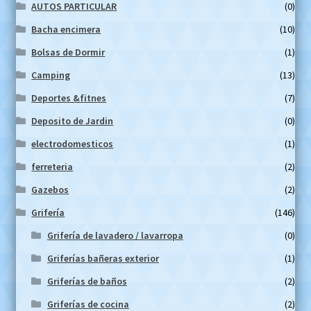
AUTOS PARTICULAR
(0)
Bacha encimera
(10)
Bolsas de Dormir
(1)
Camping
(13)
Deportes &fitnes
(7)
Deposito de Jardin
(0)
electrodomesticos
(1)
ferreteria
(2)
Gazebos
(2)
Grifería
(146)
Grifería de lavadero / lavarropa
(0)
Griferías bañeras exterior
(1)
Griferías de baños
(2)
Griferías de cocina
(2)