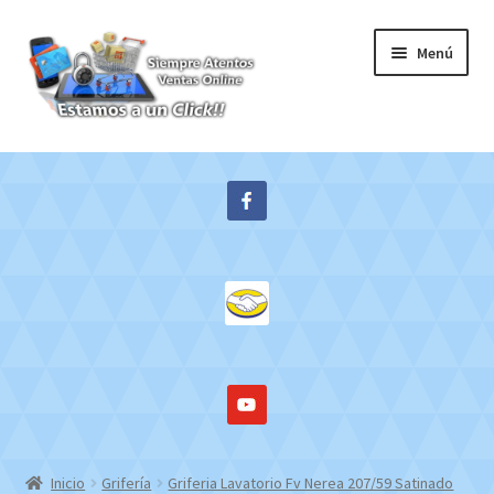
Ir
Ir
Menú
a
al
la
contenido
navegación
Inicio
Expandi
Tienda
el
menú
Contacto
hijo
Mi cuenta
WebMail
Inicio
Grifería
Griferia Lavatorio Fv Nerea 207/59 Satinado